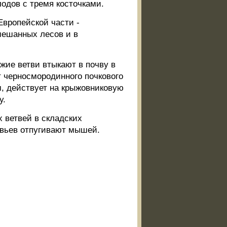
одов с тремя косточками.
Европейской части -
мешанных лесов и в
ие ветви втыкают в почву в
т черносмородинного почкового
, действует на крыжовниковую
у.
 ветвей в складских
евьев отпугивают мышей.