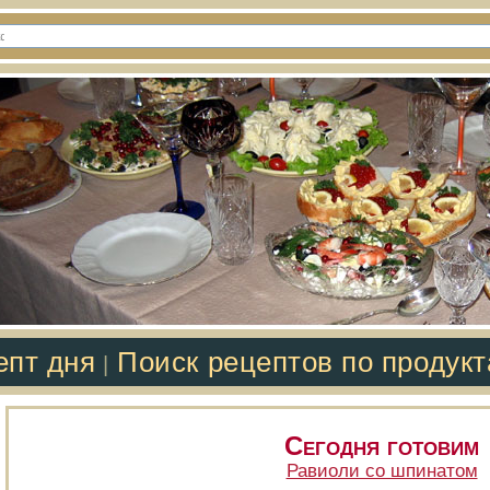
епт дня
Поиск рецептов по продук
|
Сегодня готовим
Равиоли со шпинатом