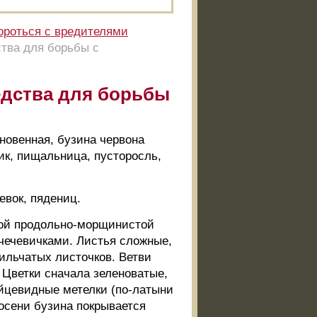
ороться с вредителями
ства для борьбы с
редства для борьбы
кновенная, бузина червона
ник, пищальница, пусторосль,
евок, пядениц.
рой продольно-морщинистой
чечевичками. Листья сложные,
ильчатых листочков. Ветви
 Цветки сначала зеленоватые,
яйцевидные метелки (по-латыни
 осени бузина покрывается