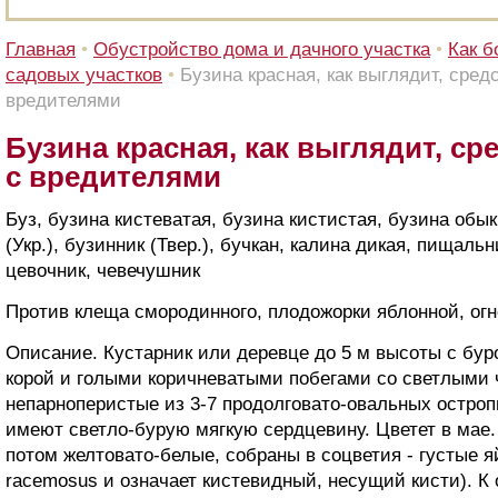
Главная
•
Обустройство дома и дачного участка
•
Как б
садовых участков
•
Бузина красная, как выглядит, сред
вредителями
Бузина красная, как выглядит, с
с вредителями
Буз, бузина кистеватая, бузина кистистая, бузина обы
(Укр.), бузинник (Твер.), бучкан, калина дикая, пищаль
цевочник, чевечушник
Против клеща смородинного, плодожорки яблонной, огн
Описание. Кустарник или деревце до 5 м высоты с бу
корой и голыми коричневатыми побегами со светлыми 
непарноперистые из 3-7 продолговато-овальных остроп
имеют светло-бурую мягкую сердцевину. Цветет в мае.
потом желтовато-белые, собраны в соцветия - густые 
racemosus и означает кистевидный, несущий кисти). К