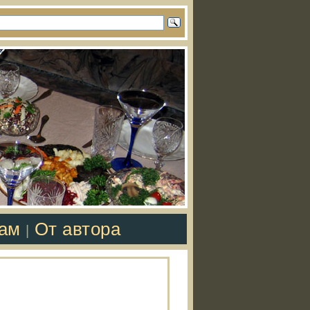
там
От автора
|