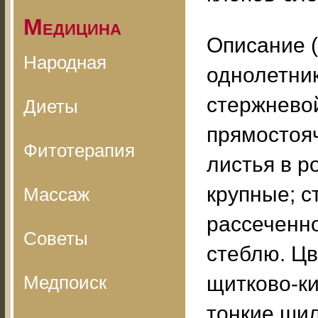
Медицина
Описание (
Народная
однолетник
стержнево
Диеты
прямостоя
Фитотерапия
листья в р
крупные; с
Массаж
рассеченно
Советы
стеблю. Цв
Медпоиск
щитково-ки
тонкие шил