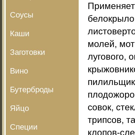
Применяет
Соусы
белокрыло
листоверто
Каши
молей, мо
Заготовки
лугового, 
крыжовник
Вино
пилильщик
Бутерброды
плодожорок
совок, сте
Яйцо
трипсов, т
Специи
клопов-сле