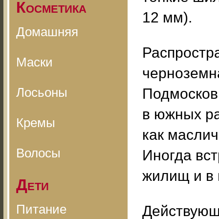
Косметика
12 мм).
Домашняя
Распростра
Маски
черноземна
Лосьоны
Подмосковь
в южных ра
Кремы
как маслич
Волосы
Иногда вст
жилищ и в 
Дети
Питание
Действующ