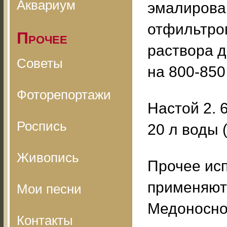
Аквариум
эмалирован
отфильтро
Прочее
раствора д
Советы
на 800-850
Фоторепортажи
Настой 2. 
Роспись
20 л воды 
Живопись
Прочее ис
применяютс
Мои песни
Медоносно
Контакты