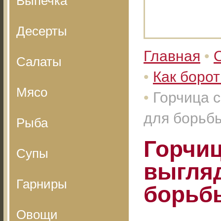
Выпечка
Десерты
Главная
•
Салаты
•
Как борот
Мясо
•
Горчица с
для борьб
Рыба
Горчиц
Супы
выгляд
Гарниры
борьб
Овощи