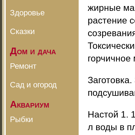
жирные мас
Здоровье
растение с
Сказки
созревани
Токсическ
Дом и дача
горчичное 
Ремонт
Заготовка.
Сад и огород
подсушива
Аквариум
Настой 1. 
Рыбки
л воды в п