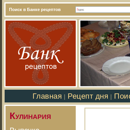
Поиск в Банке рецептов
Главная
Рецепт дня
Пои
|
|
Кулинария