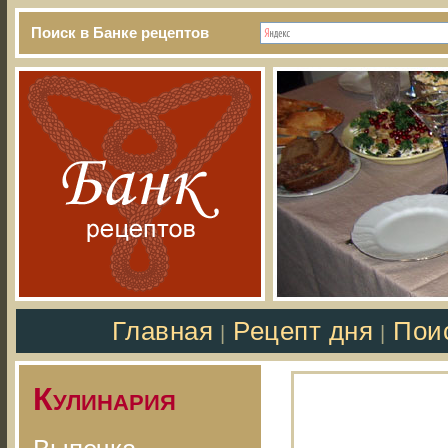
Поиск в Банке рецептов
Главная
Рецепт дня
Пои
|
|
Кулинария