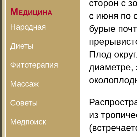
сторон с з
Медицина
с июня по 
Народная
бурые почт
прерывисто
Диеты
Плод округ
Фитотерапия
диаметре,
околоплодн
Массаж
Распростра
Советы
из тропиче
Медпоиск
(встречает