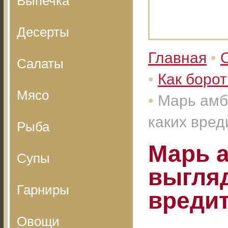
Выпечка
Десерты
Главная
•
Салаты
•
Как борот
Мясо
•
Марь амб
каких вре
Рыба
Марь а
Супы
выгляд
Гарниры
вреди
Овощи