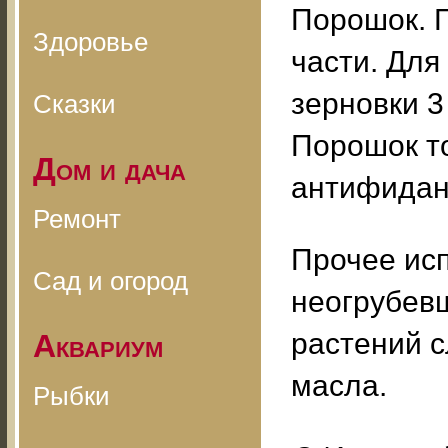
Порошок. 
Здоровье
части. Дл
зерновки 3
Сказки
Порошок то
Дом и дача
антифидан
Ремонт
Прочее ис
Сад и огород
неогрубев
растений с
Аквариум
масла.
Рыбки