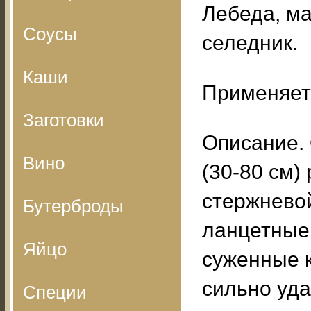
Лебеда, ма
Соусы
селедник.
Каши
Применяет
Заготовки
Описание.
Вино
(30-80 см)
стержневой
Бутерброды
ланцетные
Яйцо
суженные к
сильно уда
Специи