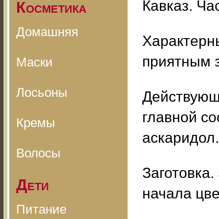
Кавказ. Ча
Косметика
Домашняя
Характерны
приятным 
Маски
Лосьоны
Действующ
главной со
Кремы
аскаридол.
Волосы
Заготовка.
Дети
начала цве
Питание