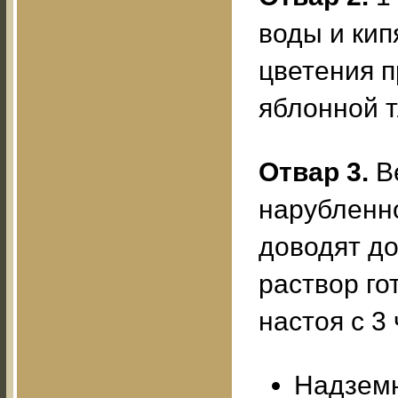
воды и кип
цветения 
яблонной т
Отвар 3.
Ве
нарубленно
доводят до
раствор го
настоя с 3
Надземн