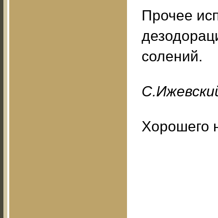
Прочее ис
дезодорац
солений.
С.Ижевский
Хорошего 