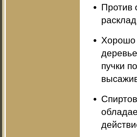
Против 
расклад
Хорошо 
деревьев
пучки п
высажив
Спиртово
облада
действи