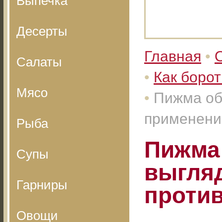
Выпечка
Десерты
Главная
•
Салаты
•
Как борот
Мясо
•
Пижма об
применени
Рыба
Пижма 
Супы
выгля
Гарниры
проти
Овощи