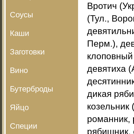
Вротич (Укр
Соусы
(Тул., Ворон
девятильни
Каши
Перм.), де
Заготовки
клоповный 
девятиха (А
Вино
десятинник
Бутерброды
дикая ряби
козельник 
Яйцо
романник, 
Специи
рябишник, 