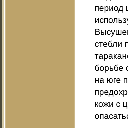
период 
использ
Высушен
стебли 
таракан
борьбе 
на юге 
предохр
кожи с 
опасать