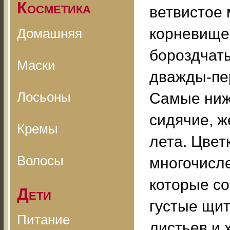
Косметика
ветвистое 
корневище
Домашняя
бороздчат
Маски
дважды-пе
Лосьоны
Самые ниж
сидячие, ж
Кремы
лета. Цвет
Волосы
многочисл
которые со
Дети
густые щи
Питание
листьев и 