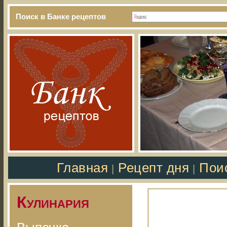
Поиск в Банке рецептов
Главная
Рецепт дня
Пои
|
|
Кулинария