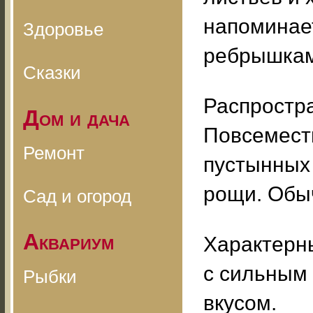
напоминает
Здоровье
ребрышкам
Сказки
Распростра
Дом и дача
Повсеместн
Ремонт
пустынных 
рощи. Обыч
Сад и огород
Аквариум
Характерны
с сильным
Рыбки
вкусом.