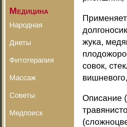
Медицина
Применяетс
Народная
долгоносик
жука, медя
Диеты
плодожорок
Фитотерапия
совок, сте
вишневого,
Массаж
Советы
Описание (
травянист
Медпоиск
(сложноцве