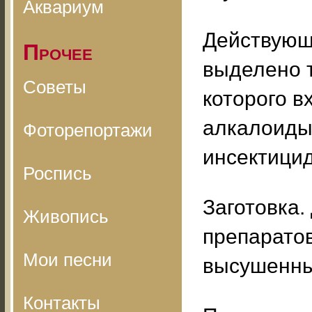
Аквариум
Действующи
Прочее
выделено т
Советы
которого в
алкалоиды
Фоторепортажи
инсектици
Роспись
Заготовка.
Живопись
препарато
Мои песни
высушенные
Контакты