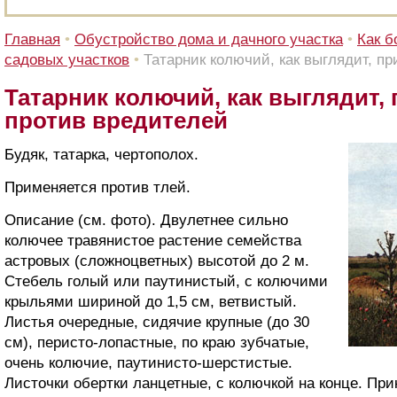
Главная
•
Обустройство дома и дачного участка
•
Как б
садовых участков
•
Татарник колючий, как выглядит, п
Татарник колючий, как выглядит,
против вредителей
Будяк, татарка, чертополох.
Применяется против тлей.
Описание (см. фото). Двулетнее сильно
колючее травянистое растение семейства
астровых (сложноцветных) высотой до 2 м.
Стебель голый или паутинистый, с колючими
крыльями шириной до 1,5 см, ветвистый.
Листья очередные, сидячие крупные (до 30
см), перисто-лопастные, по краю зубчатые,
очень колючие, паутинисто-шерстистые.
Листочки обертки ланцетные, с колючкой на конце. Пр