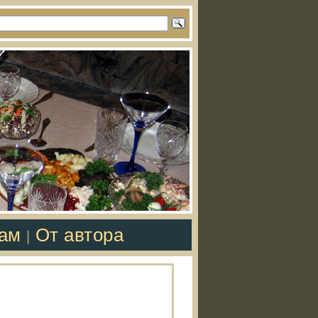
там
От автора
|