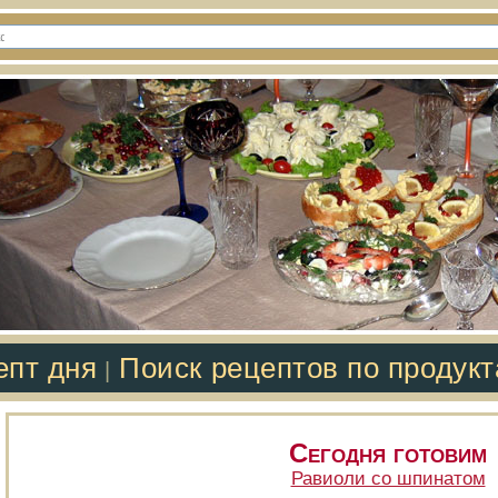
епт дня
Поиск рецептов по продук
|
Сегодня готовим
Равиоли со шпинатом