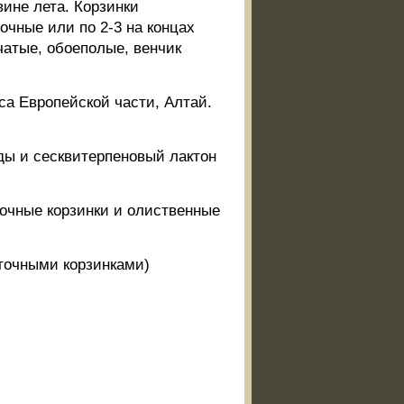
вине лета. Корзинки
чные или по 2-3 на концах
бчатые, обоеполые, венчик
са Европейской части, Алтай.
ды и сесквитерпеновый лактон
очные корзинки и олиственные
еточными корзинками)