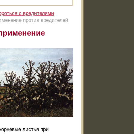
ороться с вредителями
рименение против вредителей
 применение
икорневые листья при