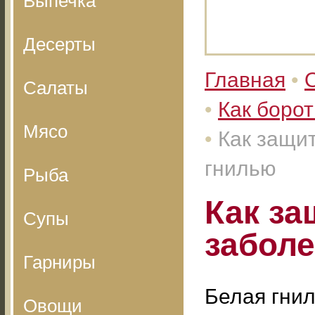
Выпечка
Десерты
Главная
•
Салаты
•
Как борот
Мясо
•
Как защи
гнилью
Рыба
Как за
Супы
заболе
Гарниры
Белая гнил
Овощи