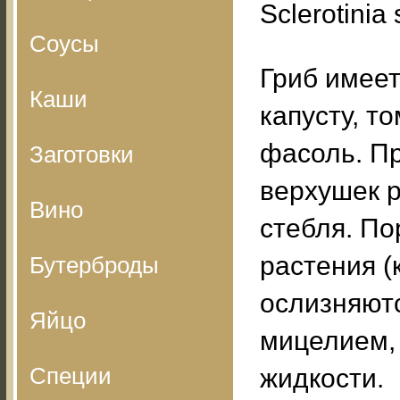
Sclerotinia 
Соусы
Гриб имее
Каши
капусту, то
фасоль. П
Заготовки
верхушек р
Вино
стебля. П
растения (
Бутерброды
ослизняют
Яйцо
мицелием,
Специи
жидкости.