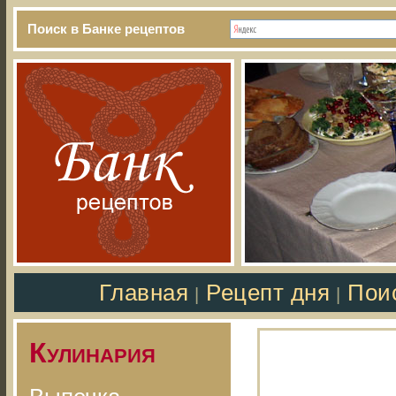
Поиск в Банке рецептов
Главная
Рецепт дня
Пои
|
|
Кулинария