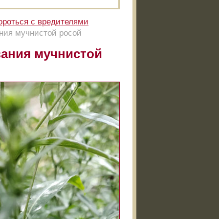
ороться с вредителями
ания мучнистой росой
вания мучнистой