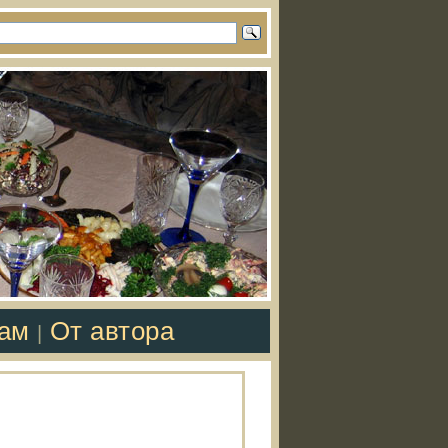
там
От автора
|