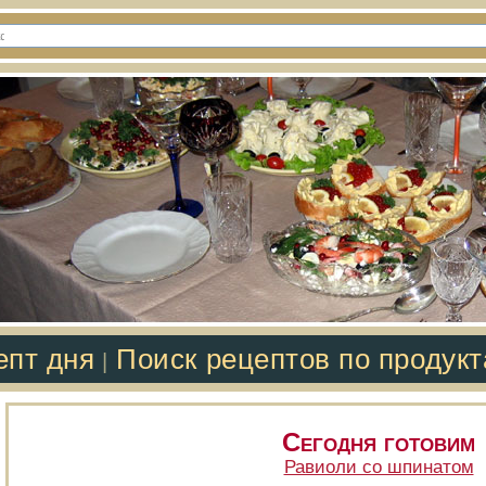
епт дня
Поиск рецептов по продук
|
Сегодня готовим
Равиоли со шпинатом