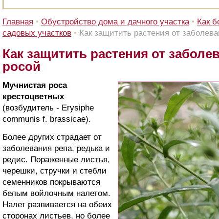
Главная
•
Обустройство дома и дачного участка
•
Как б
садовых участков
•
Как защитить растения от заболев
Как защитить растения от заболе
росой
Мучнистая роса
крестоцветных
(возбудитель - Erysiphe
communis f. brassicae).
Более других страдает от
заболевания репа, редька и
редис. Пораженные листья,
черешки, стручки и стебли
семенников покрываются
белым войлочным налетом.
Налет развивается на обеих
сторонах листьев, но более