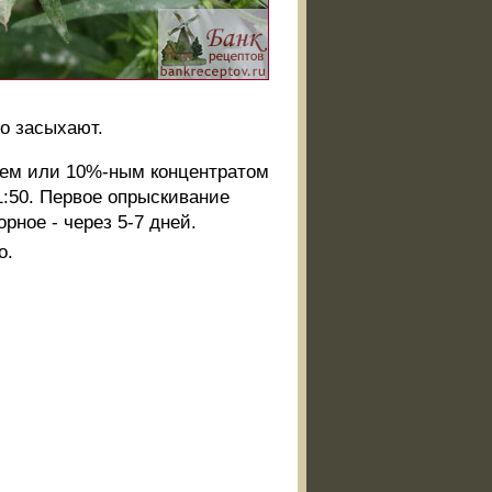
о засыхают.
оем или 10%-ным концентратом
1:50. Первое опрыскивание
рное - через 5-7 дней.
о.