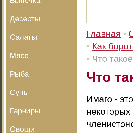
Выпечка
Десерты
Главная
•
Салаты
•
Как борот
Мясо
•
Что такое
Рыба
Что та
Супы
Имаго - эт
Гарниры
некоторых 
членистон
Овощи