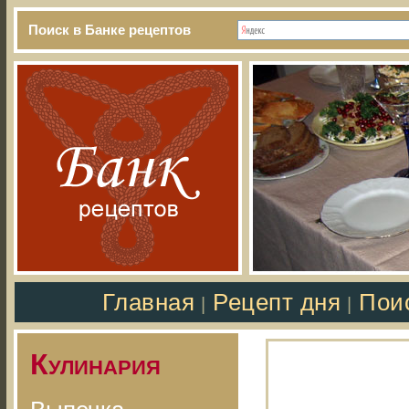
Поиск в Банке рецептов
Главная
Рецепт дня
Пои
|
|
Кулинария