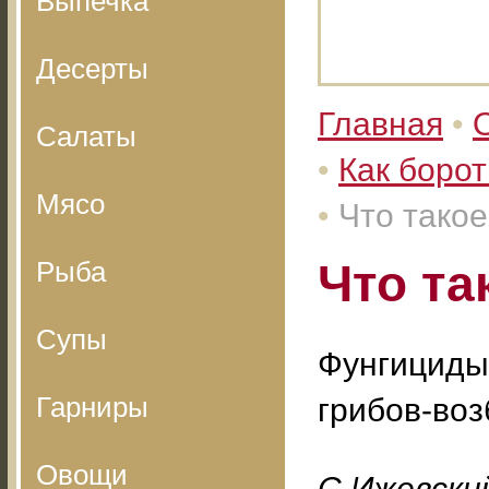
Выпечка
Десерты
Главная
•
Салаты
•
Как борот
Мясо
•
Что тако
Рыба
Что та
Супы
Фунгициды 
Гарниры
грибов-воз
Овощи
С.Ижевский