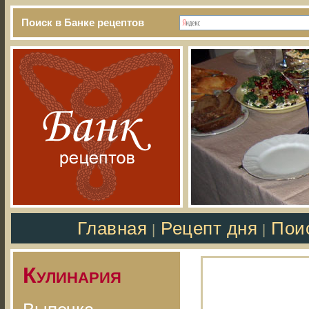
Поиск в Банке рецептов
Главная
Рецепт дня
Пои
|
|
Кулинария