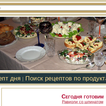
епт дня
Поиск рецептов по продук
|
Сегодня готовим
Равиоли со шпинатом