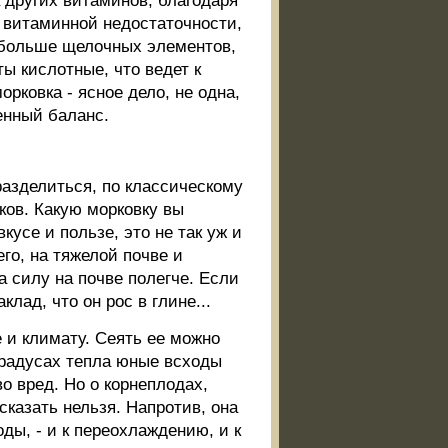
а других витаминов, благодаря
 витаминной недостаточности,
е больше щелочных элементов,
ы кислотные, что ведет к
рковка - ясное дело, не одна,
енный баланс.
азделиться, по классическому
иков. Какую морковку вы
усе и пользе, это не так уж и
го, на тяжелой почве и
а силу на почве полегче. Если
лад, что он рос в глине...
 и климату. Сеять ее можно
 градусах тепла юные всходы
о вред. Но о корнеплодах,
 сказать нельзя. Напротив, она
ды, - и к переохлаждению, и к