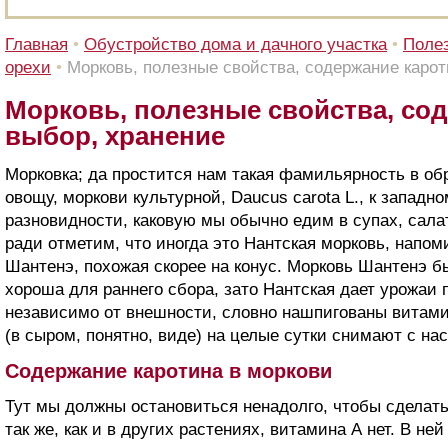
Главная
•
Обустройство дома и дачного участка
•
Полез
орехи
•
Морковь, полезные свойства, содержание карот
Морковь, полезные свойства, сод
выбор, хранение
Морковка; да простится нам такая фамильярность в о
овощу, моркови культурной, Daucus carota L., к западн
разновидности, каковую мы обычно едим в супах, салат
ради отметим, что иногда это Нантская морковь, напом
Шантенэ, похожая скорее на конус. Морковь Шантенэ б
хороша для раннего сбора, зато Нантская дает урожаи 
независимо от внешности, словно нашпигованы витами
(в сыром, понятно, виде) на целые сутки снимают с на
Содержание каротина в моркови
Тут мы должны остановиться ненадолго, чтобы сделать
так же, как и в других растениях, витамина А нет. В не