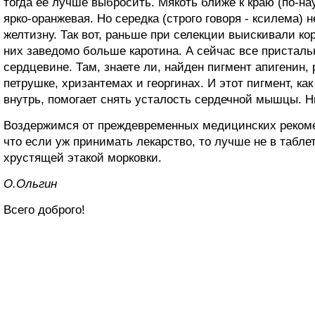
тогда ее лучше выбросить. Мякоть ближе к краю (по-н
ярко-оранжевая. Но середка (строго говоря - ксилема) н
желтизну. Так вот, раньше при селекции выискивали ко
них заведомо больше каротина. А сейчас все присталь
сердцевине. Там, знаете ли, найден пигмент апигенин,
петрушке, хризантемах и георгинах. И этот пигмент, ка
внутрь, помогает снять усталость сердечной мышцы. 
Воздержимся от преждевременных медицинских рекоме
что если уж принимать лекарство, то лучше не в таблет
хрустящей этакой морковки.
O.Oльгин
Всего доброго!