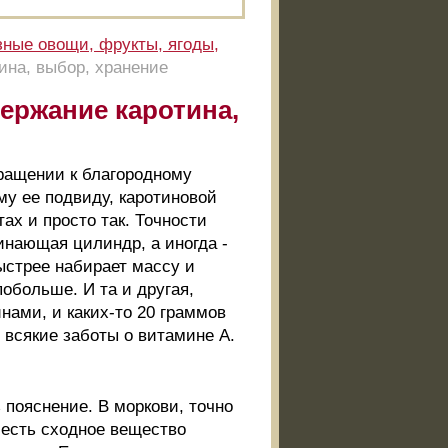
ные овощи, фрукты, ягоды,
ина, выбор, хранение
ержание каротина,
бращении к благородному
ому ее подвиду, каротиновой
ах и просто так. Точности
инающая цилиндр, а иногда -
ыстрее набирает массу и
побольше. И та и другая,
нами, и каких-то 20 граммов
с всякие заботы о витамине А.
 пояснение. В моркови, точно
й есть сходное вещество