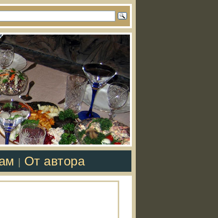
там
От автора
|