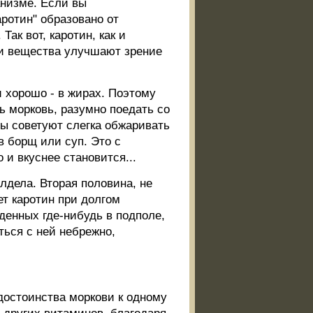
анизме. Если вы
аротин" образовано от
ак вот, каротин, как и
ти вещества улучшают зрение
и хорошо - в жирах. Поэтому
ь морковь, разумно поедать со
ы советуют слегка обжаривать
в борщ или суп. Это с
 и вкуснее становится...
олдела. Вторая половина, не
ет каротин при долгом
денных где-нибудь в подполе,
ться с ней небрежно,
достоинства моркови к одному