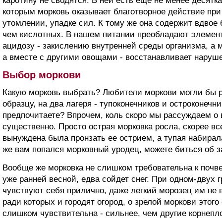
каротину не сводятся. В ней есть еще не менее десятк
которым морковь оказывает благотворное действие при
утомлении, упадке сил. К тому же она содержит вдво
чем кислотных. В нашем питании преобладают элемент
ацидозу - закислению внутренней среды организма, а мо
а вместе с другими овощами - восстанавливает наруш
Выбор моркови
Какую морковь выбрать? Любители моркови могли бы р
образцу, на два лагеря - тупоконечников и остроконечн
предпочитаете? Впрочем, коль скоро мы рассуждаем о вк
существенно. Просто острая морковка росла, скорее все
вынуждена была пронзать ее острием, а тупая набирал
же вам попался морковный уродец, можете биться об зак
Вообще же морковка не слишком требовательна к почве
уже ранней весной, едва сойдет снег. При одном-двух
чувствуют себя прилично, даже легкий морозец им не в
ради которых и городят огород, о зрелой моркови этого
слишком чувствительна - сильнее, чем другие корнепло