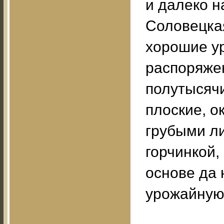
и далеко н
Соловецкая
хорошие ур
распоряже
полутысячи
плоские, о
грубыми ли
горчинкой,
основе да 
урожайную