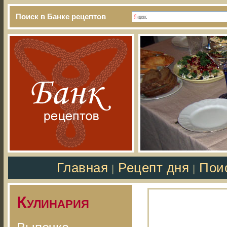
Поиск в Банке рецептов
Главная
Рецепт дня
Пои
|
|
Кулинария