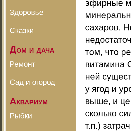
эфирные м
Здоровье
минеральн
сахаров. Н
Сказки
недостаточ
Дом и дача
том, что р
витамина С
Ремонт
ней сущест
Сад и огород
у ягод и у
Аквариум
выше, и це
сколько си
Рыбки
т.п.) затр