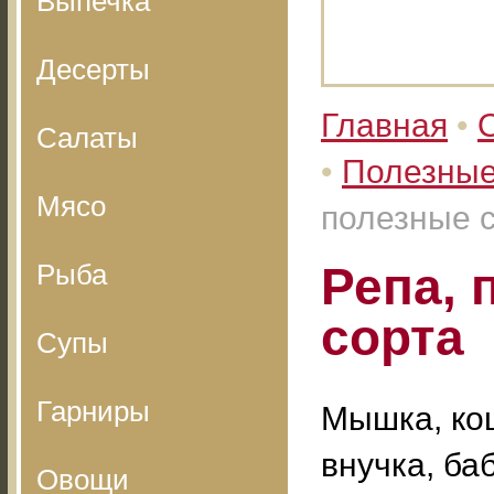
Выпечка
Десерты
Главная
•
Салаты
•
Полезные
Мясо
полезные с
Рыба
Репа, 
сорта
Супы
Гарниры
Мышка, ко
внучка, ба
Овощи