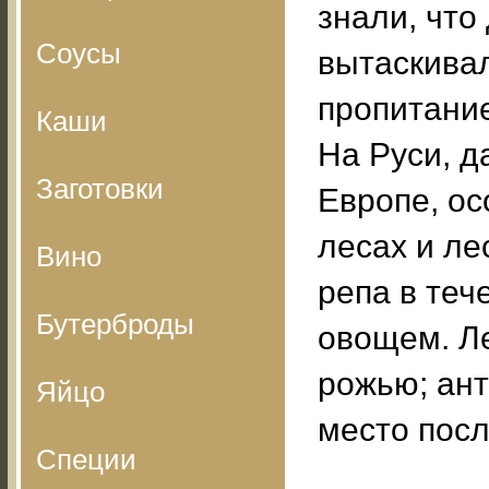
знали, что
Соусы
вытаскивал
пропитание
Каши
На Руси, д
Заготовки
Европе, ос
лесах и ле
Вино
репа в те
Бутерброды
овощем. Л
рожью; ант
Яйцо
место посл
Специи