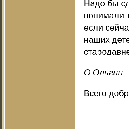
Надо бы сд
понимали т
если сейча
наших дете
стародавне
O.Oльгин
Всего добр