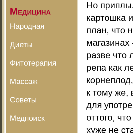
Но приплыл
Медицина
картошка и
Народная
план, что 
магазинах 
Диеты
разве что 
Фитотерапия
репа как л
корнеплод,
Массаж
к тому же,
Советы
для употре
оттого, чт
Медпоиск
хуже не ста