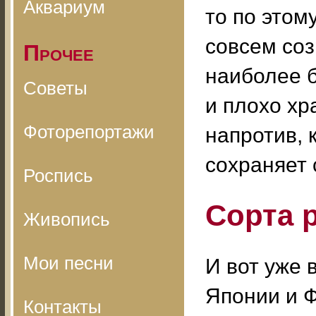
Аквариум
то по этом
совсем со
Прочее
наиболее б
Советы
и плохо хр
Фоторепортажи
напротив, 
сохраняет 
Роспись
Сорта 
Живопись
Мои песни
И вот уже 
Японии и Ф
Контакты