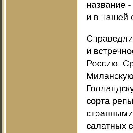
название - 
и в нашей 
Справедли
и встречно
Россию. С
Миланскую
Голландску
сорта репы
странными
салатных с