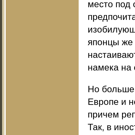
место под
предпочита
изобилующ
японцы же
настаивают
намека на 
Но больше
Европе и н
причем ре
Так, в ино