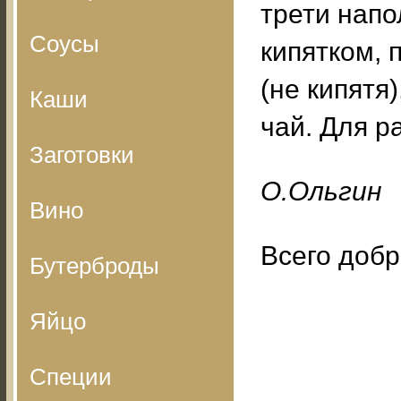
трети напо
Соусы
кипятком, 
(не кипятя
Каши
чай. Для р
Заготовки
O.Oльгин
Вино
Всего добр
Бутерброды
Яйцо
Специи