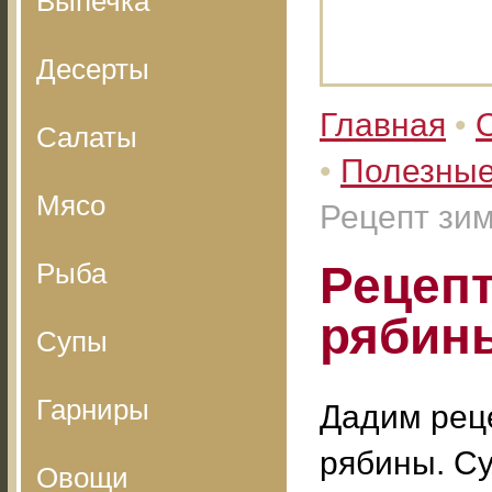
Выпечка
Десерты
Главная
•
Салаты
•
Полезные
Мясо
Рецепт зим
Рыба
Рецепт
рябин
Супы
Гарниры
Дадим реце
рябины. Су
Овощи