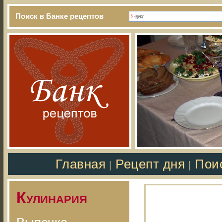
Поиск в Банке рецептов
Главная
Рецепт дня
Пои
|
|
Кулинария