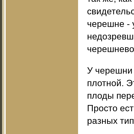
свидетельс
черешне - у
недозревши
черешневог
У черешни 
плотной. Э
плоды пере
Просто ес
разных тип