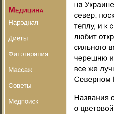
на Украине
Медицина
север, пос
Народная
теплу, и к 
любит отк
Диеты
сильного в
Фитотерапия
черешню и
все же луч
Массаж
Северном 
Советы
Названия 
Медпоиск
о цветовой