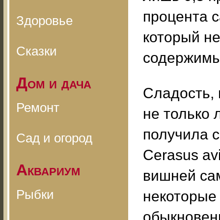
процента с
Здоровье
который не
Сказки
содержимы
Дом и дача
Сладость, 
Ремонт
не только 
получила 
Сад и огород
Cerasus av
Аквариум
вишней са
Рыбки
некоторые 
обыкновенн