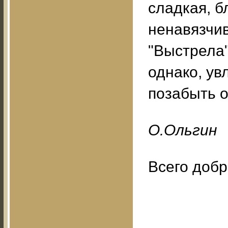
сладкая, б
ненавязчив
"Выстрела"
однако, ув
позабыть о
O.Oльгин
Всего добр