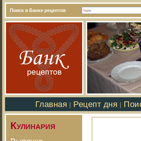
Поиск в Банке рецептов
Главная
Рецепт дня
Пои
|
|
Кулинария