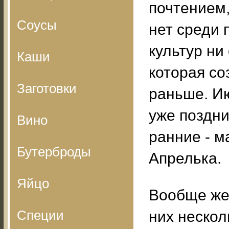
почтением,
Соусы
нет среди
культур ни
Каши
которая со
Заготовки
раньше. Ию
уже поздни
Вино
ранние - м
Бутерброды
Апрелька.
Яйцо
Вообще же 
Специи
них нескол