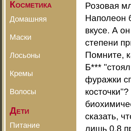
Косметика
Розовая мл
Наполеон б
Домашняя
вкусе. А о
Маски
степени пр
Помните, к
Лосьоны
Б*** "стоя
Кремы
фуражки с
косточки"?
Волосы
биохимиче
Дети
сказать, ч
Питание
лишь 0,8 п