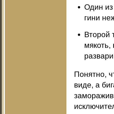
Один из
гини не
Второй 
мякоть,
развари
Понятно, ч
виде, а би
заморажив
исключите