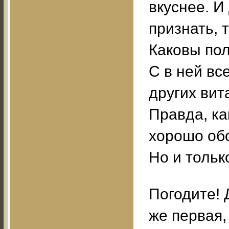
вкуснее. И
признать, 
Каковы по
С в ней вс
других вит
Правда, ка
хорошо обс
Но и тольк
Погодите! 
же первая,