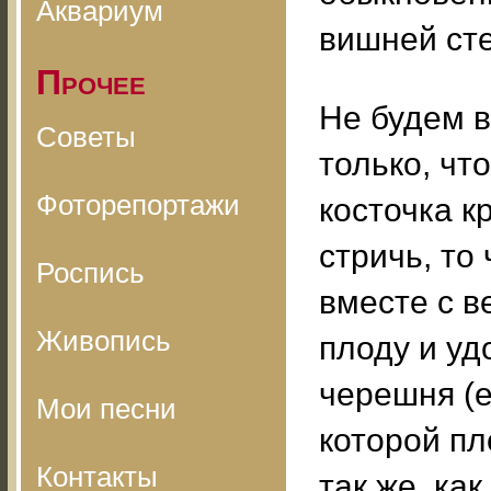
Аквариум
вишней ст
Прочее
Не будем в
Советы
только, чт
Фоторепортажи
косточка к
стричь, то
Роспись
вместе с в
Живопись
плоду и уд
черешня (е
Мои песни
которой пл
Контакты
так же, ка