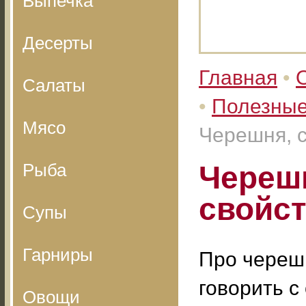
Выпечка
Десерты
Главная
•
Салаты
•
Полезные
Мясо
Черешня, с
Рыба
Черешн
свойс
Супы
Гарниры
Про череш
говорить с
Овощи