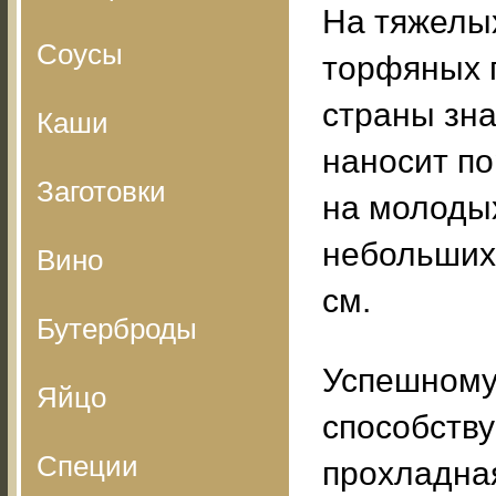
На тяжелых
Соусы
торфяных п
страны зн
Каши
наносит п
Заготовки
на молодых
небольших
Вино
см.
Бутерброды
Успешному
Яйцо
способств
Специи
прохладная