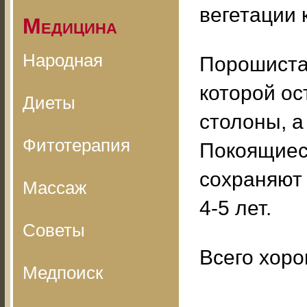
вегетации 
Медицина
Народная
Порошистая
которой ос
Диеты
столоны, а
Фитотерапия
Покоящиеся
сохраняют 
Массаж
4-5 лет.
Советы
Всего хоро
Медпоиск