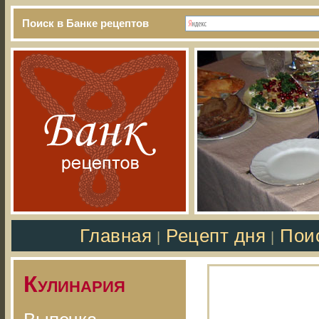
Поиск в Банке рецептов
Главная
Рецепт дня
Пои
|
|
Кулинария