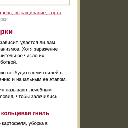
фель, выращивание, сорта,
орки
орки
 зависит, удастся ли вам
ганизмов. Хотя заражение
ачительное число их
 ботвой.
нию возбудителями гнилей в
ению и начальным ее этапом.
ния называют лечебным
словия, чтобы залечились
 кольцевая гниль
 картофеля, уборка в