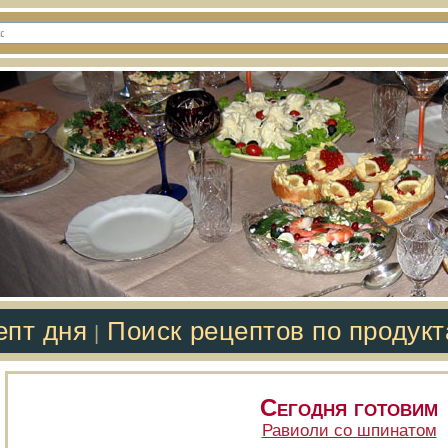
епт дня
Поиск рецептов по продук
|
Сегодня готовим
Равиоли со шпинатом