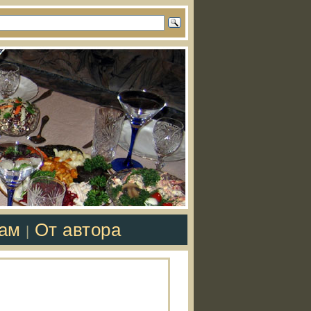
там
От автора
|