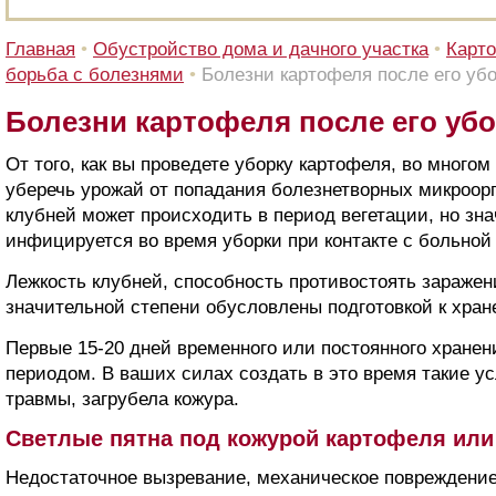
Главная
•
Обустройство дома и дачного участка
•
Карто
борьба с болезнями
•
Болезни картофеля после его уб
Болезни картофеля после его уб
От того, как вы проведете уборку картофеля, во многом
уберечь урожай от попадания болезнетворных микроор
клубней может происходить в период вегетации, но зн
инфицируется во время уборки при контакте с больной
Лежкость клубней, способность противостоять зараже
значительной степени обусловлены подготовкой к хран
Первые 15-20 дней временного или постоянного хране
периодом. В ваших силах создать в это время такие у
травмы, загрубела кожура.
Светлые пятна под кожурой картофеля или
Недостаточное вызревание, механическое повреждение