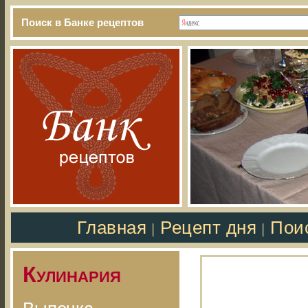
Поиск в Банке рецептов
Главная
Рецепт дня
Пои
|
|
Кулинария