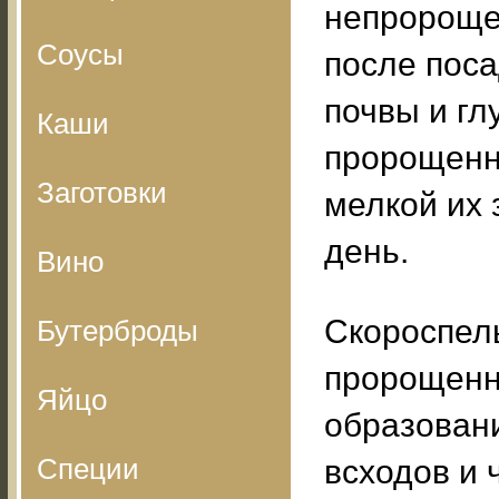
непророще
Соусы
после поса
почвы и гл
Каши
пророщенн
Заготовки
мелкой их 
день.
Вино
Скороспел
Бутерброды
пророщенн
Яйцо
образовани
Специи
всходов и 