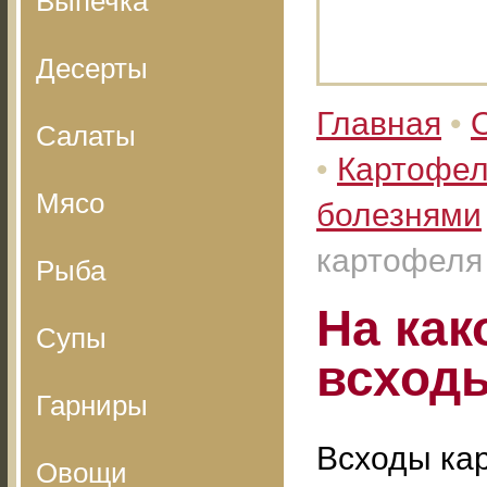
Выпечка
Десерты
Главная
•
Салаты
•
Картофел
Мясо
болезнями
картофеля
Рыба
На как
Супы
всход
Гарниры
Всходы ка
Овощи