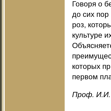
Говоря о б
до сих пор
роз, котор
культуре и
Объясняетс
преимущест
которых пр
первом пл
Проф. И.И.