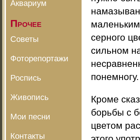
Аквариум
намазыван
Прочее
маленьким
серного цв
Советы
сильном на
Фоторепортажи
несравнен
понемногу.
Роспись
Живопись
Кроме ска
борьбы с 
Мои песни
цветом рас
Контакты
этого упот