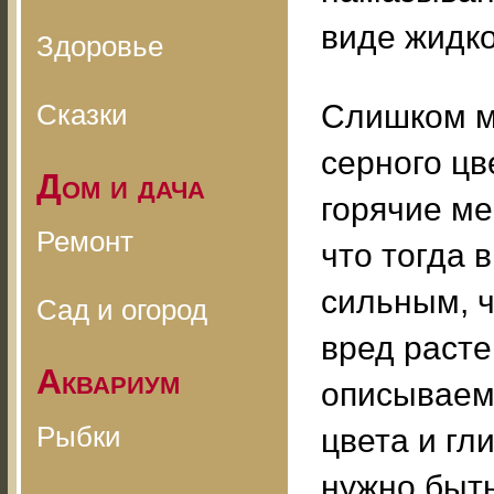
виде жидко
Здоровье
Сказки
Слишком м
серного цв
Дом и дача
горячие ме
Ремонт
что тогда 
сильным, 
Сад и огород
вред расте
Аквариум
описываем
Рыбки
цвета и гл
нужно быть