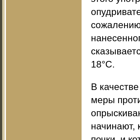
опудривате
сожалению,
нанесенног
сказываетс
18°C.
В качеств
меры прот
опрыскива
начинают, 
почки, и к