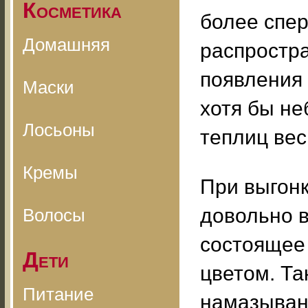
Косметика
более спер
Домашняя
распростр
появления 
Маски
хотя бы не
Лосьоны
теплиц вес
Кремы
При выгонк
довольно в
Волосы
состоящее
Дети
цветом. Та
Питание
намазывани