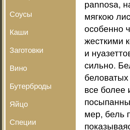
pannosa, 
Соусы
мягкою ли
особенно ч
Каши
жесткими 
Заготовки
и нуазетто
сильно. Бе
Вино
беловатых 
Бутерброды
все более 
посыпанны
Яйцо
мер, бель 
Специи
показываяс