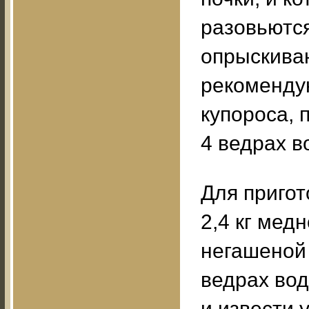
разовьются
опрыскиван
рекоменду
купороса, 
4 ведрах в
Для пригот
2,4 кг медн
негашеной 
ведрах вод
и извести 