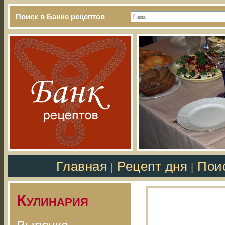
Поиск в Банке рецептов
Главная
Рецепт дня
Пои
|
|
Кулинария