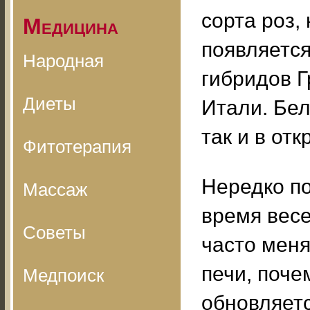
сорта роз,
Медицина
появляется
Народная
гибридов Г
Диеты
Итали. Бел
так и в отк
Фитотерапия
Нередко по
Массаж
время весе
Советы
часто мен
печи, поче
Медпоиск
обновляется