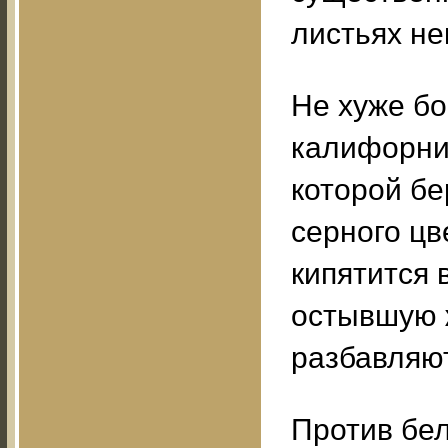
листьях не
Не хуже бо
калифорний
которой бе
серного цв
кипятится 
остывшую ж
разбавляют
Против бе