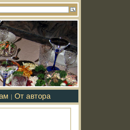
там
От автора
|