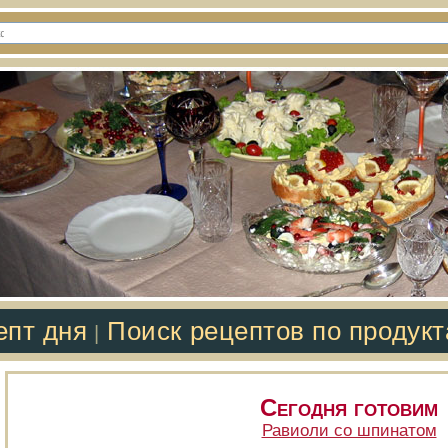
епт дня
Поиск рецептов по продук
|
Сегодня готовим
Равиоли со шпинатом