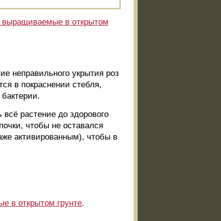
, выращиваемые в открытом
ие неправильного укрытия роз
тся в покраснении стебля,
 бактерии.
 всё растение до здорового
почки, чтобы не оставался
аже активированным), чтобы в
е в открытом грунте
.