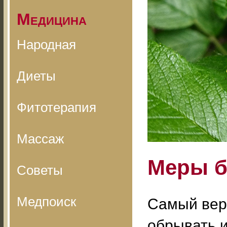
Медицина
Народная
Диеты
Фитотерапия
Массаж
Меры 
Советы
Медпоиск
Самый вер
обрывать и