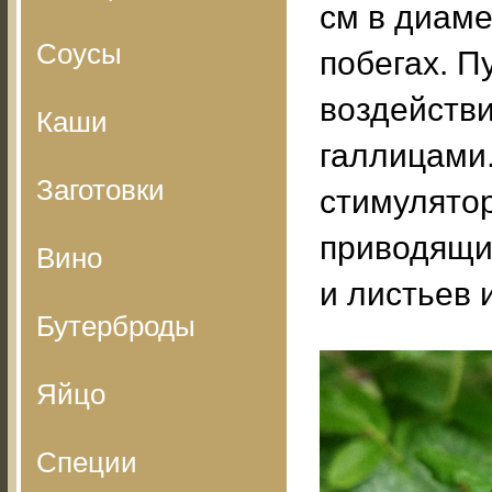
см в диам
Соусы
побегах. П
воздействи
Каши
галлицами
Заготовки
стимулятор
приводящи
Вино
и листьев 
Бутерброды
Яйцо
Специи