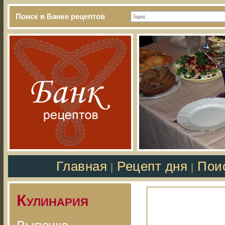
Поиск в Банке рецептов
Главная
Рецепт дня
Пои
|
|
Кулинария