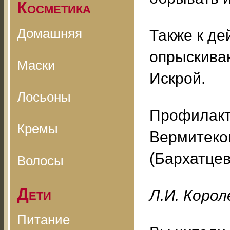
Косметика
Домашняя
Также к д
опрыскива
Маски
Искрой.
Лосьоны
Профилакт
Кремы
Вермитеком
(Бархатцев
Волосы
Дети
Л.И. Коро
Питание