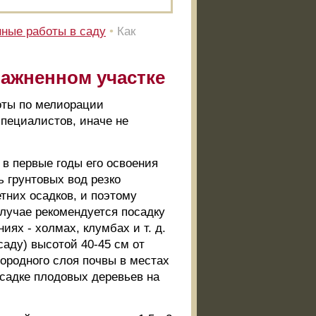
ные работы в саду
•
Как
лажненном участке
оты по мелиорации
специалистов, иначе не
 в первые годы его освоения
 грунтовых вод резко
тних осадков, и поэтому
лучае рекомендуется посадку
ях - холмах, клумбах и т. д.
аду) высотой 40-45 см от
дородного слоя почвы в местах
осадке плодовых деревьев на