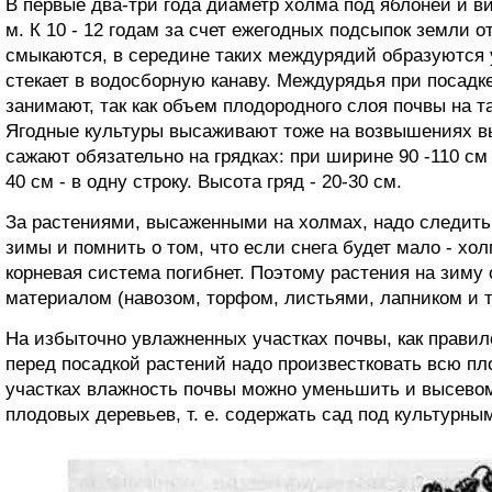
В первые два-три года диаметр холма под яблоней и ви
м. К 10 - 12 годам за счет ежегодных подсыпок земли 
смыкаются, в середине таких междурядий образуются 
стекает в водосборную канаву. Междурядья при посадк
занимают, так как объем плодородного слоя почвы на та
Ягодные культуры высаживают тоже на возвышениях вы
сажают обязательно на грядках: при ширине 90 -110 см 
40 см - в одну строку. Высота гряд - 20-30 см.
За растениями, высаженными на холмах, надо следить
зимы и помнить о том, что если снега будет мало - хо
корневая система погибнет. Поэтому растения на зим
материалом (навозом, торфом, листьями, лапником и т.
На избыточно увлажненных участках почвы, как правил
перед посадкой растений надо произвестковать всю п
участках влажность почвы можно уменьшить и высевом
плодовых деревьев, т. е. содержать сад под культурны