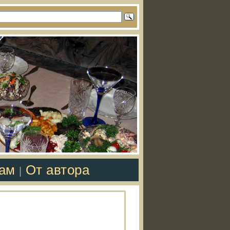
там
От автора
|