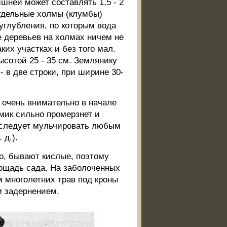
шней может составлять 1,5 - 2
отдельные холмы (клумбы)
углубления, по которым вода
е деревьев на холмах ничем не
ких участках и без того мал.
сотой 25 - 35 см. Землянику
- в две строки, при ширине 30-
 очень внимательно в начале
лмик сильно промерзнет и
у следует мульчировать любым
 д.).
о, бывают кислые, поэтому
лощадь сада. На заболоченных
 многолетних трав под кроны
м задернением.