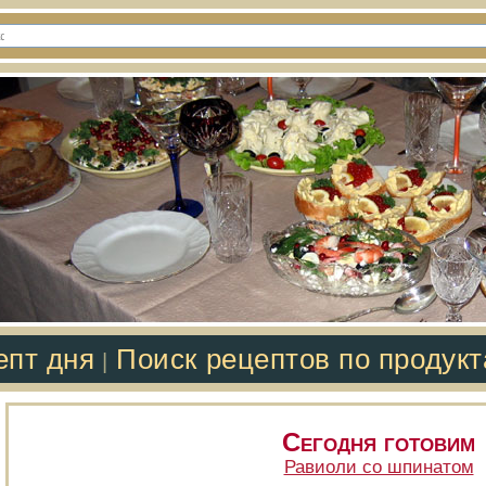
епт дня
Поиск рецептов по продук
|
Сегодня готовим
Равиоли со шпинатом