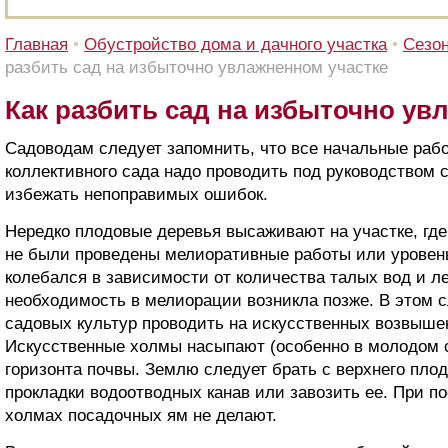
Главная
•
Обустройство дома и дачного участка
•
Сезон
разбить сад на избыточно увлажненном участке
Как разбить сад на избыточно ув
Садоводам следует запомнить, что все начальные раб
коллективного сада надо проводить под руководством 
избежать непоправимых ошибок.
Нередко плодовые деревья высаживают на участке, где
не были проведены мелиоративные работы или уровень
колебался в зависимости от количества талых вод и ле
необходимость в мелиорации возникла позже. В этом с
садовых культур проводить на искусственных возвышени
Искусственные холмы насыпают (особенно в молодом с
горизонта почвы. Землю следует брать с верхнего пло
прокладки водоотводных канав или завозить ее. При п
холмах посадочных ям не делают.