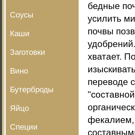
бедные поч
Соусы
усилить м
почвы позв
Каши
удобрений.
Заготовки
хватает. П
изыскивать
Вино
переводе с
Бутерброды
"составной
органическ
Яйцо
фекалием,
Специи
составным