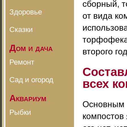
сборный, т
Здоровье
от вида ко
использова
Сказки
торфофекал
Дом и дача
второго год
Ремонт
Состав
Сад и огород
всех к
Аквариум
Основным 
Рыбки
компостов 