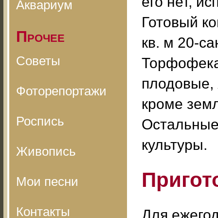
его нет, и
Аквариум
Готовый ко
Прочее
кв. м 20-с
Советы
Торфофека
плодовые, 
Фоторепортажи
кроме земл
Роспись
Остальные
культуры.
Живопись
Пригот
Мои песни
Контакты
Для ежегод