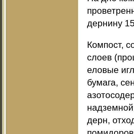
проветренн
дернину 15
Компост, 
слоев (про
еловые игл
бумага, се
азотосоде
надземной 
дерн, отхо
помидоров,