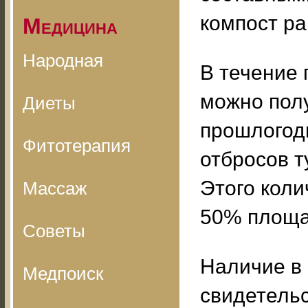
компост ра
Медицина
Народная
В течение 
можно полу
Диеты
прошлогодн
Фитотерапия
отбросов т
Этого коли
Массаж
50% площа
Советы
Наличие в 
Медпоиск
свидетельс