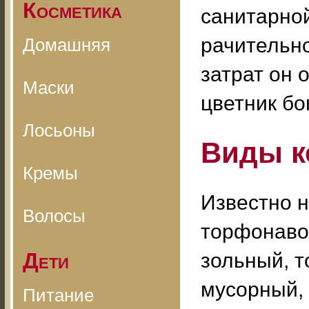
Косметика
санитарной
рачительно
Домашняя
затрат он 
Маски
цветник бо
Лосьоны
Виды к
Кремы
Известно н
Волосы
торфонаво
Дети
зольный, 
мусорный,
Питание