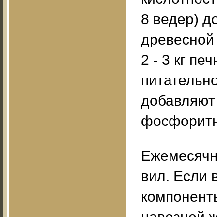
8 ведер) до
древесной 
2 - 3 кг п
питательно
добавляют 
фосфоритн
Ежемесячн
вил. Если 
компоненты
навозной 