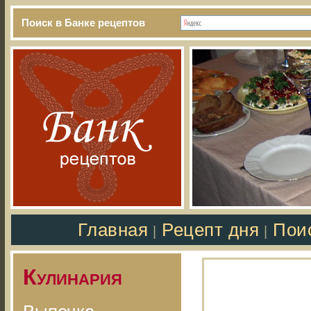
Поиск в Банке рецептов
Главная
Рецепт дня
Пои
|
|
Кулинария