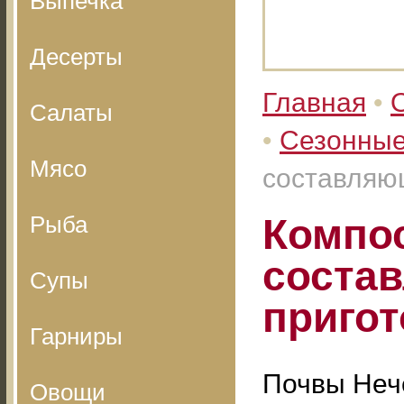
Выпечка
Десерты
Главная
•
Салаты
•
Сезонные
Мясо
составляю
Рыба
Компо
соста
Супы
приго
Гарниры
Почвы Неч
Овощи