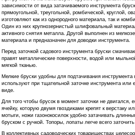
зависимости от вида затачиваемого инструмента брус
прямоугольной, треугольной, ромбической, круглой, ов
изготовляют как из однородного материала, так и комб
Один из них крупнозернистый шлифовальный материал,
активного снятия металла. Другой выполнен из мелко
материала и предназначен для доводки инструмента.
Перед заточкой садового инструмента бруски смачиваю
правят металлические поверхности, водой или мыльно
мягкой тканью.
Мелкие бруски удобны для подтачивания инструмента 
используют при тщательной заточке инструмента или е
виде.
Для того чтобы брусок в момент заточки не двигался,
ячейку, которую двумя гвоздиками крепят к верстаку ил
мотыги, ножи газонокосилок удобно затачивать длинн
бруском с ручкой. Топоры, лопаты легче всего заточит
В коллективных садоводческих товариществах целесоо