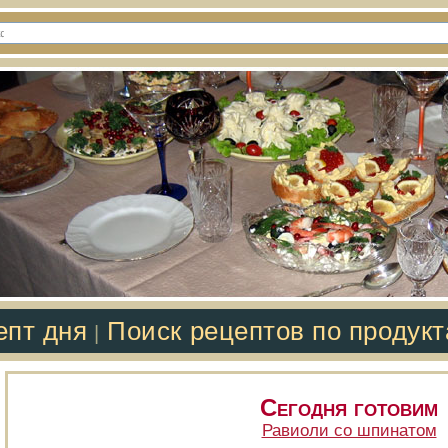
епт дня
Поиск рецептов по продук
|
Сегодня готовим
Равиоли со шпинатом