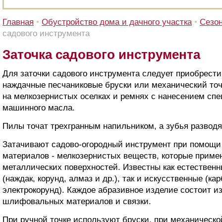
Главная
•
Обустройство дома и дачного участка
•
Сезон
садового инструмента
Заточка садового инструмента
Для заточки садового инструмента следует приобрести
наждачные песчаниковые бруски или механический точ
на мелкозернистых оселках и ремнях с нанесением сп
машинного масла.
Пилы точат трехгранным напильником, а зубья разводя
Затачивают садово-огородный инструмент при помощи
материалов - мелкозернистых веществ, которые приме
металлических поверхностей. Известны как естествен
(наждак, корунд, алмаз и др.), так и искусственные (ка
электрокорунд). Каждое абразивное изделие состоит и
шлифовальных материалов и связки.
При ручной точке используют бруски, при механической