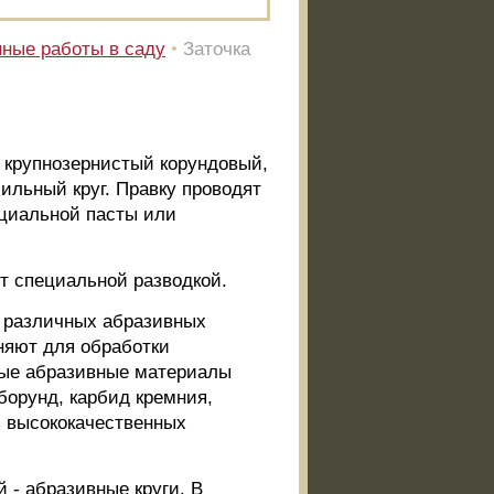
ные работы в саду
•
Заточка
 крупнозернистый корундовый,
ильный круг. Правку проводят
ециальной пасты или
т специальной разводкой.
 различных абразивных
няют для обработки
ные абразивные материалы
рборунд, карбид кремния,
з высококачественных
 - абразивные круги. В