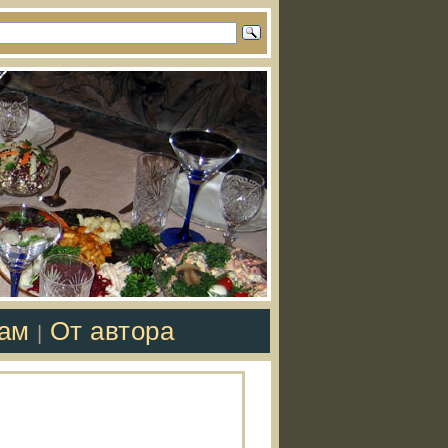
там
От автора
|