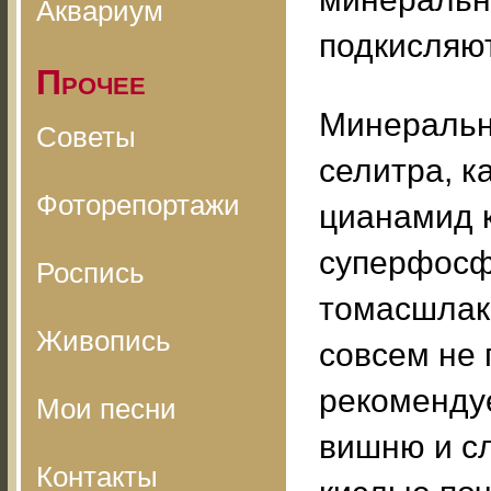
Аквариум
подкисляют
Прочее
Минеральн
Советы
селитра, к
Фоторепортажи
цианамид 
суперфосфа
Роспись
томасшлак,
Живопись
совсем не 
рекомендуе
Мои песни
вишню и сл
Контакты