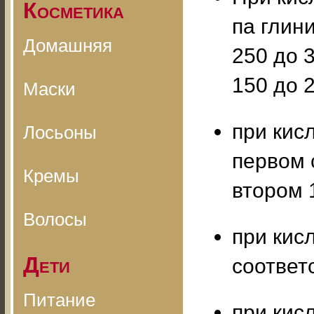
Косметика
па глин
Домашняя
250 до 3
150 до 2
Маски
при кисл
Лосьоны
первом с
Кремы
втором 1
Волосы
при кисл
Дети
соответс
Питание
при кисл