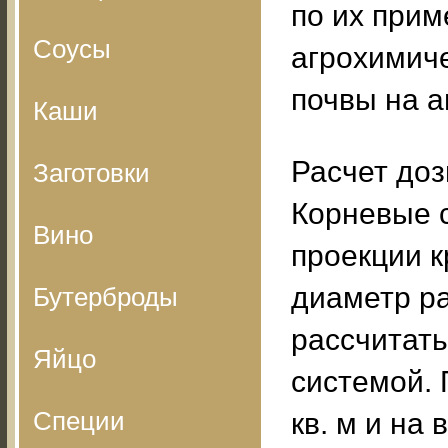
по их прим
Соусы
агрохимич
почвы на а
Каши
Расчет до
Заготовки
Корневые с
Вино
проекции к
диаметр ра
Бутерброды
рассчитать
Яйцо
системой.
Специи
кв. м и на