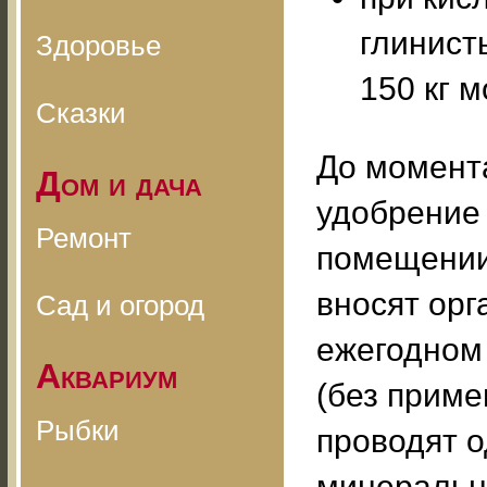
глинист
Здоровье
150 кг м
Сказки
До момента
Дом и дача
удобрение 
Ремонт
помещении
вносят орг
Сад и огород
ежегодном
Аквариум
(без приме
Рыбки
проводят од
минеральн