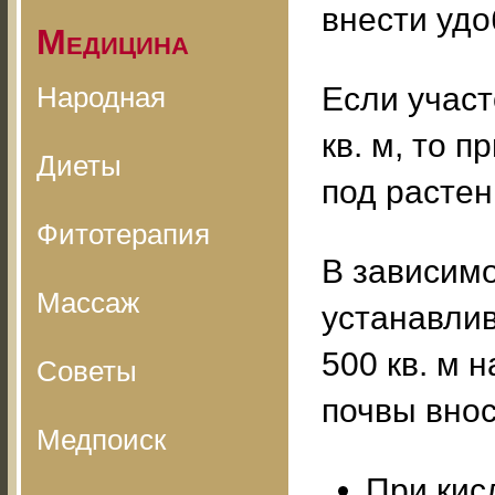
внести удо
Медицина
Народная
Если учас
кв. м, то 
Диеты
под растен
Фитотерапия
В зависимо
Массаж
устанавлив
500 кв. м 
Советы
почвы внос
Медпоиск
При кис