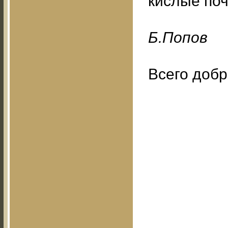
кислые поч
Б.Пoпoв
Всего добр