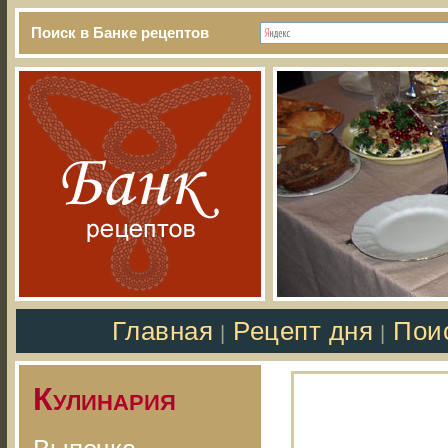
Поиск в Банке рецептов
Главная
Рецепт дня
Пои
|
|
Кулинария