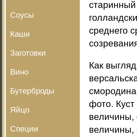
старинный
Соусы
голландски
среднего с
Каши
созревания
Заготовки
Как выгляд
Вино
версальск
смородина 
Бутерброды
фото. Куст
Яйцо
величины,
Специи
величины,