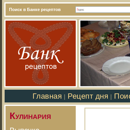
Поиск в Банке рецептов
Главная
Рецепт дня
Пои
|
|
Кулинария