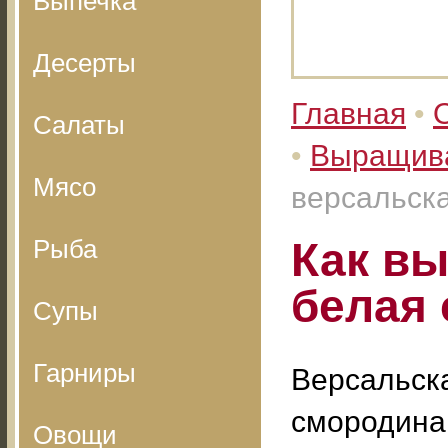
Выпечка
Десерты
Главная
•
Салаты
•
Выращив
Мясо
версальск
Рыба
Как вы
белая
Супы
Гарниры
Версальск
смородина
Овощи