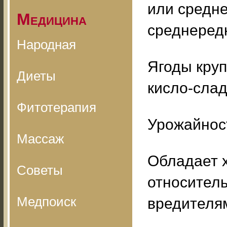
или средне
Медицина
среднеред
Народная
Ягоды круп
Диеты
кисло-слад
Фитотерапия
Урожайность
Массаж
Обладает 
Советы
относитель
Медпоиск
вредителя