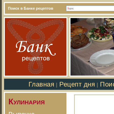
Поиск в Банке рецептов
Главная
Рецепт дня
Пои
|
|
Кулинария