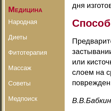
дня изгото
Медицина
Способ
Народная
Диеты
Предварит
застывании
Фитотерапия
или кисточ
Массаж
слоем на с
поврежден
Советы
Медпоиск
B.B.Бaбки