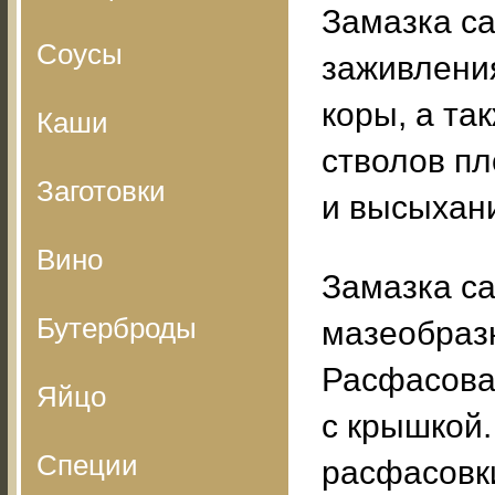
Замазка с
Соусы
заживлени
коры, а та
Каши
стволов п
Заготовки
и высыхан
Вино
Замазка са
Бутерброды
мазеобразн
Расфасова
Яйцо
с крышкой.
Специи
расфасовки