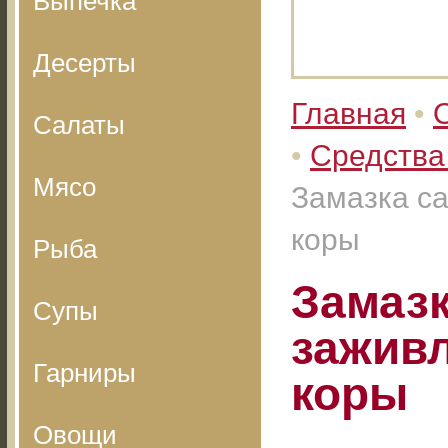
Выпечка
Десерты
Главная
•
Салаты
•
Средства
Мясо
Замазка с
коры
Рыба
Замазк
Супы
зажив
Гарниры
коры
Овощи