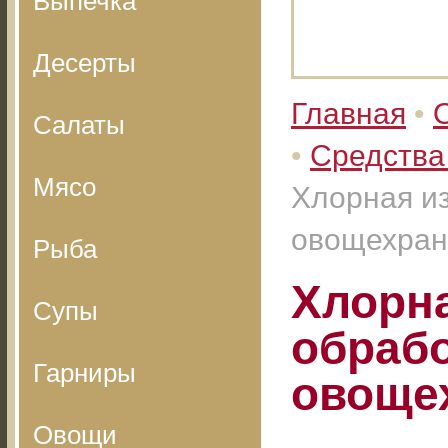
Выпечка
Десерты
Главная
•
Салаты
•
Средства
Мясо
Хлорная из
овощехра
Рыба
Хлорна
Супы
обрабо
Гарниры
овоще
Овощи