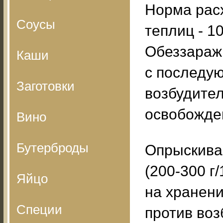
Норма расх
Соусы
теплиц - 10
Обеззараж
Каши
с последу
Заготовки
возбудите
освобожде
Вино
Бутерброды
Опрыскива
(200-300 г
Яйцо
на хранен
Специи
против воз