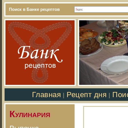
Поиск в Банке рецептов
Главная
Рецепт дня
Пои
|
|
Кулинария