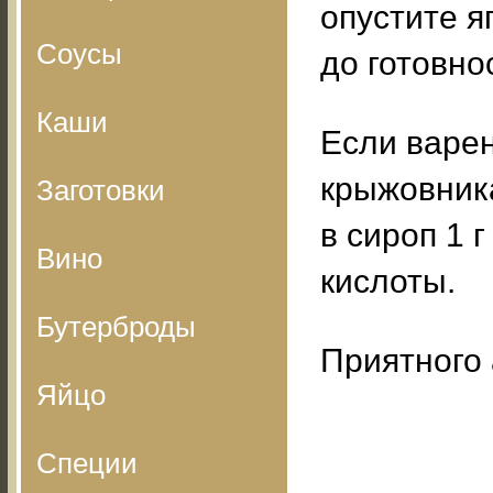
опустите я
Соусы
до готовно
Каши
Если варен
крыжовника
Заготовки
в сироп 1 
Вино
кислоты.
Бутерброды
Приятного 
Яйцо
Специи