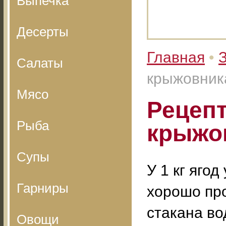
Выпечка
Десерты
Главная
•
З
Салаты
крыжовник
Мясо
Рецепт
Рыба
крыжо
Супы
У 1 кг яго
Гарниры
хорошо про
стакана во
Овощи