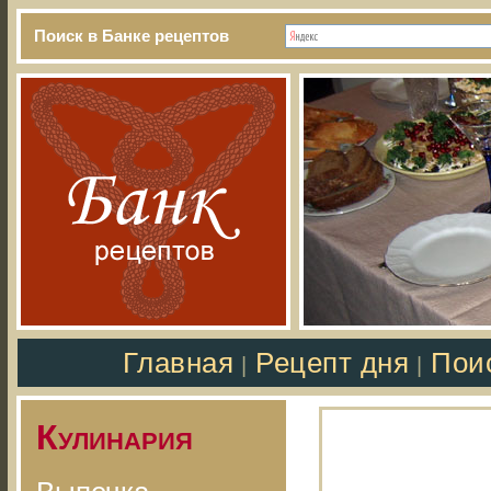
Поиск в Банке рецептов
Главная
Рецепт дня
Пои
|
|
Кулинария