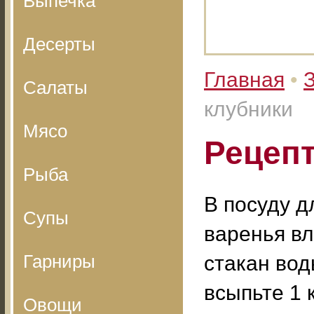
Выпечка
Десерты
Главная
•
З
Салаты
клубники
Мясо
Рецепт
Рыба
В посуду д
Супы
варенья вл
Гарниры
стакан вод
всыпьте 1 
Овощи