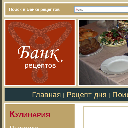
Поиск в Банке рецептов
Главная
Рецепт дня
Пои
|
|
Кулинария