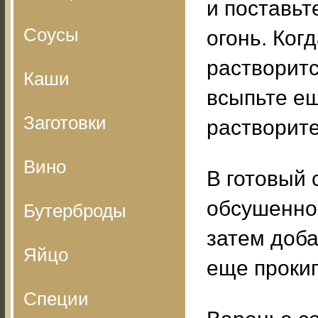
и поставьт
Соусы
огонь. Ког
растворитс
Каши
всыпьте ещ
Заготовки
растворите
Вино
В готовый 
обсушенной
Бутерброды
затем доба
Яйцо
еще прокип
Специи