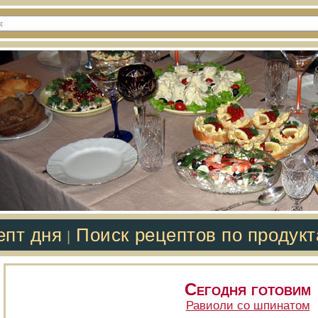
епт дня
Поиск рецептов по продук
|
Сегодня готовим
Равиоли со шпинатом