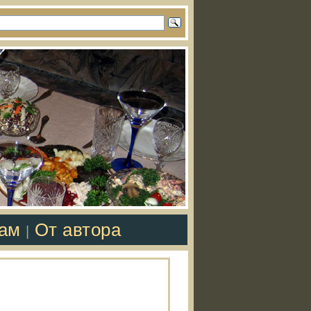
там
От автора
|