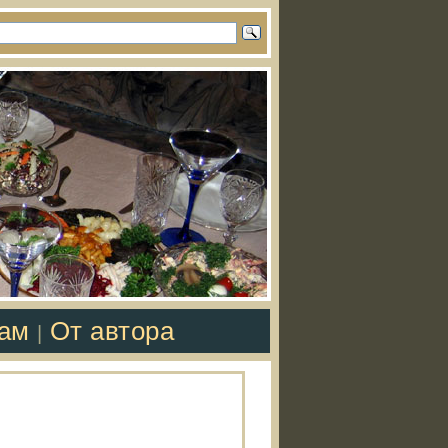
там
От автора
|