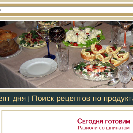
епт дня
Поиск рецептов по продук
|
Сегодня готовим
Равиоли со шпинатом