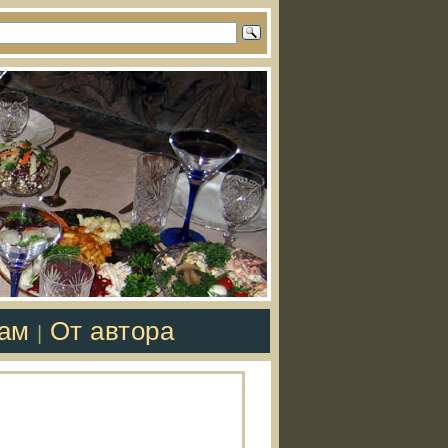
там
От автора
|