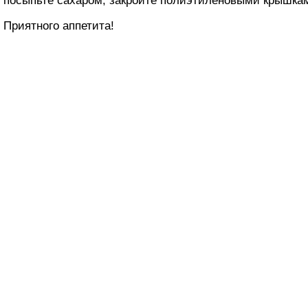
посыпьте сахаром, закройте полиэтиленовыми крышками
Приятного аппетита!