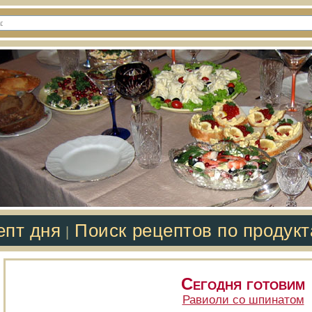
епт дня
Поиск рецептов по продук
|
Сегодня готовим
Равиоли со шпинатом