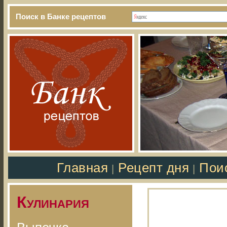
Поиск в Банке рецептов
Главная
Рецепт дня
Пои
|
|
Кулинария