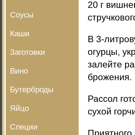
20 г вишне
Соусы
стручковог
Каши
В 3-литров
огурцы, укр
Заготовки
залейте ра
Вино
брожения.
Бутерброды
Рассол гото
Яйцо
сухой горч
Специи
Приятного 