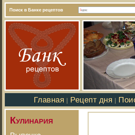
Поиск в Банке рецептов
Главная
Рецепт дня
Пои
|
|
Кулинария