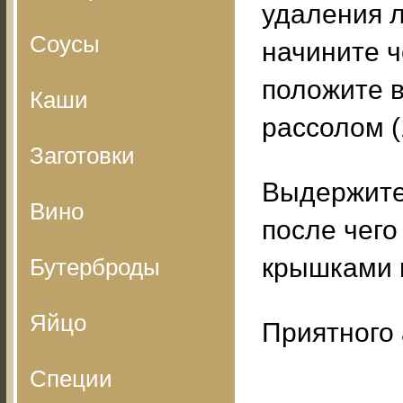
удаления л
Соусы
начините ч
положите 
Каши
рассолом (
Заготовки
Выдержите 
Вино
после чего
крышками и
Бутерброды
Яйцо
Приятного 
Специи