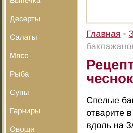
Выпечка
Десерты
Главная
•
З
Салаты
баклажанов
Мясо
Рецепт
Рыба
чеснок
Супы
Спелые ба
Гарниры
отварите в
вдоль на 3
Овощи