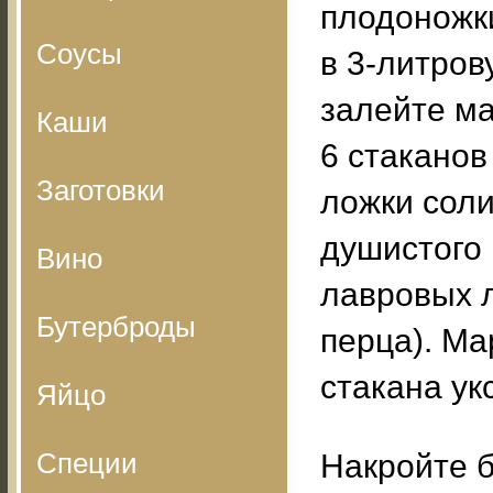
плодоножк
Соусы
в 3-литров
залейте м
Каши
6 стаканов 
Заготовки
ложки соли
душистого и
Вино
лавровых л
Бутерброды
перца). Ма
стакана ук
Яйцо
Специи
Накройте 