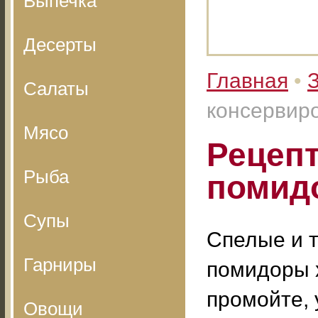
Выпечка
Десерты
Главная
•
З
Салаты
консервир
Мясо
Рецеп
Рыба
помид
Супы
Спелые и 
Гарниры
помидоры 
промойте,
Овощи