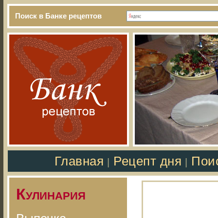
Поиск в Банке рецептов
Главная
Рецепт дня
Пои
|
|
Кулинария