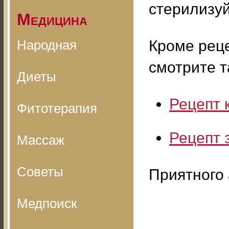
стерилизуй
Медицина
Народная
Кроме рец
смотрите т
Диеты
Рецепт 
Фитотерапия
Рецепт 
Массаж
Советы
Приятного 
Медпоиск