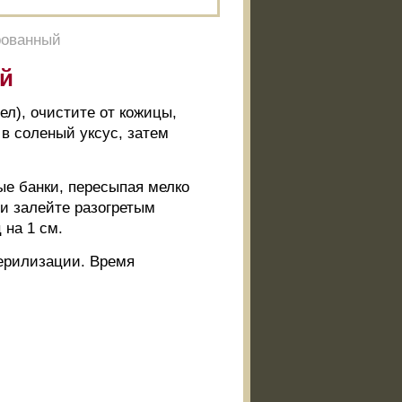
рованный
й
ел), очистите от кожицы,
 в соленый уксус, затем
ые банки, пересыпая мелко
и залейте разогретым
 на 1 см.
терилизации. Время