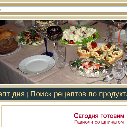
епт дня
Поиск рецептов по продук
|
Сегодня готовим
Равиоли со шпинатом