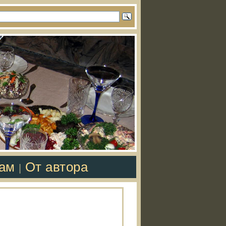
там
От автора
|