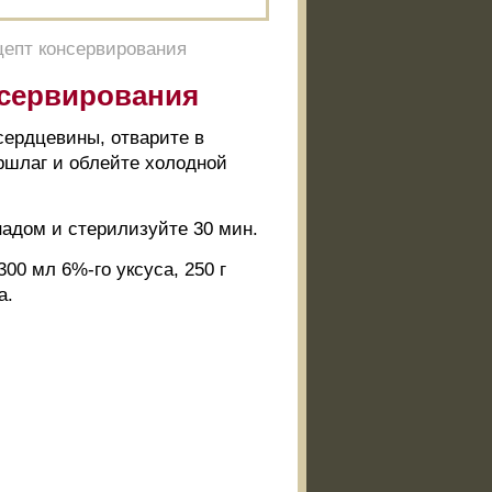
цепт консервирования
нсервирования
сердцевины, отварите в
ршлаг и облейте холодной
надом и стерилизуйте 30 мин.
00 мл 6%-го уксуса, 250 г
а.