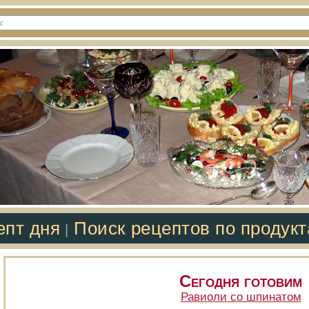
епт дня
Поиск рецептов по продук
|
Сегодня готовим
Равиоли со шпинатом