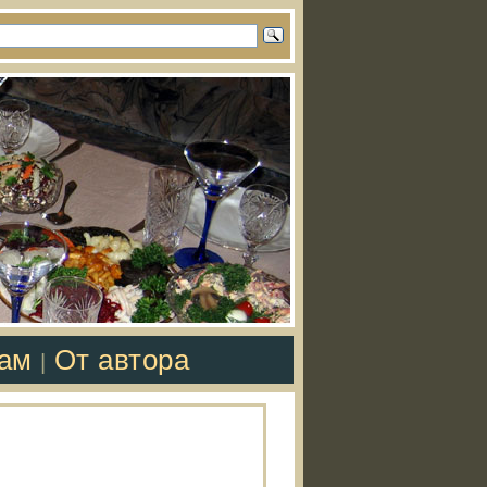
там
От автора
|