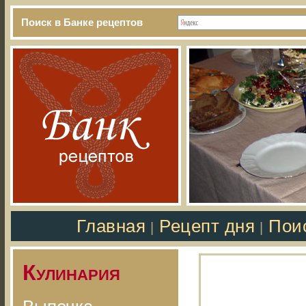
Поиск в Банке рецептов
Главная
Рецепт дня
Пои
|
|
Кулинария