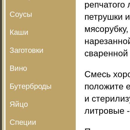
репчатого л
Соусы
петрушки и
мясорубку,
Каши
нарезанной
Заготовки
сваренной
Вино
Смесь хор
положите е
Бутерброды
и стерилиз
Яйцо
литровые -
Специи