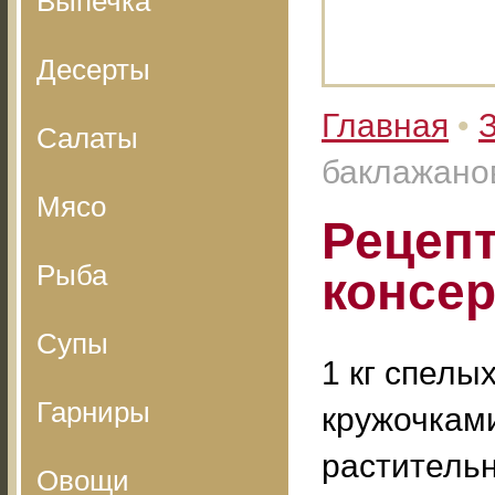
Выпечка
Десерты
Главная
•
З
Салаты
баклажано
Мясо
Рецепт
Рыба
консе
Супы
1 кг спелы
Гарниры
кружочками
растительн
Овощи