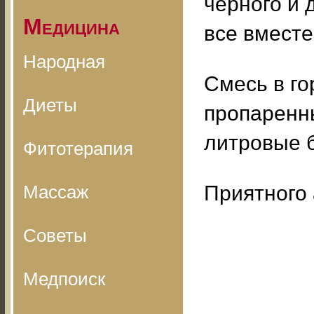
черного и 
Медицина
все вместе
Народная
Смесь в го
Диеты
пропаренны
литровые б
Фитотерапия
Массаж
Приятного 
Советы
Медпоиск