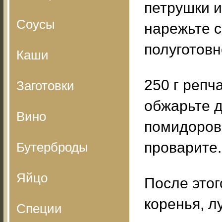
петрушки и
Соусы
нарежьте с
полуготовн
Каши
250 г репч
Заготовки
обжарьте д
Вино
помидоров 
проварите.
Бутерброды
Яйцо
После этог
коренья, л
Специи