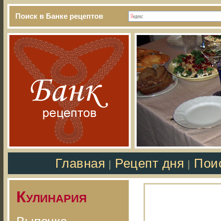
Поиск в Банке рецептов
Главная
Рецепт дня
Пои
|
|
Кулинария