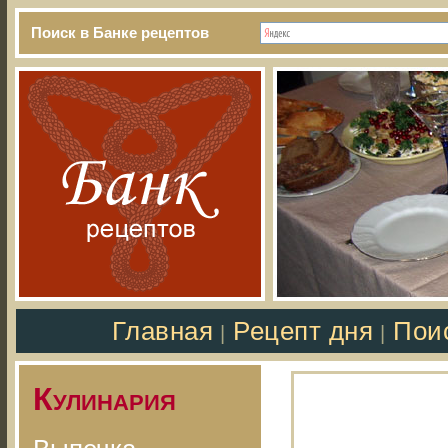
Поиск в Банке рецептов
Главная
Рецепт дня
Пои
|
|
Кулинария