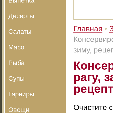
Выпечка
Десерты
Главная
•
З
Салаты
Консервиро
Мясо
зиму, реце
Рыба
Консе
рагу, 
Супы
рецеп
Гарниры
Очистите с
Овощи