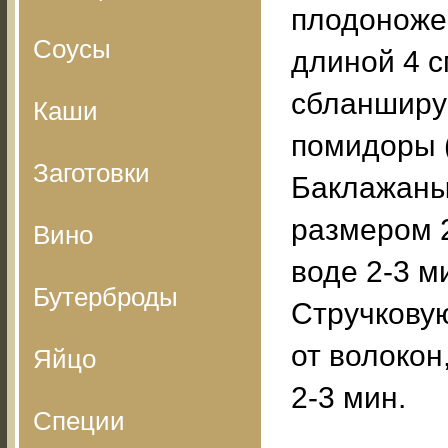
плодоножек
Соусы
длиной 4 с
сбланшируй
Каши
помидоры (
Заготовки
Баклажаны 
размером 
Вино
воде 2-3 м
Бутерброды
Стручковую
от волокон
Яйцо
2-3 мин.
Специи