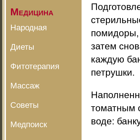
Подготовл
Медицина
стерильные
Народная
помидоры, 
затем снов
Диеты
каждую ба
Фитотерапия
петрушки.
Массаж
Наполненн
Советы
томатным с
воде: банку
Медпоиск