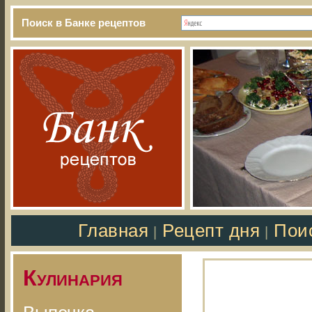
Поиск в Банке рецептов
Главная
Рецепт дня
Пои
|
|
Кулинария