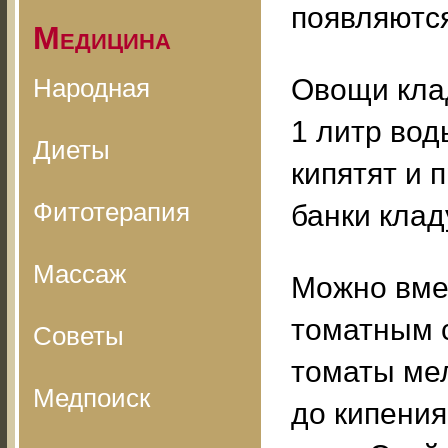
появляются
Медицина
Народная
Овощи клад
1 литр вод
Диеты
кипятят и 
Фитотерапия
банки клад
Массаж
Можно вме
томатным с
Советы
томаты мел
Медпоиск
до кипения