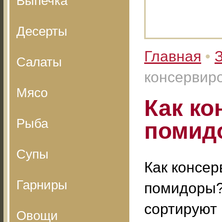
Выпечка
Десерты
Главная
•
З
Салаты
консервир
Мясо
Как ко
Рыба
помид
Супы
Как консер
Гарниры
помидоры
сортируют 
Овощи