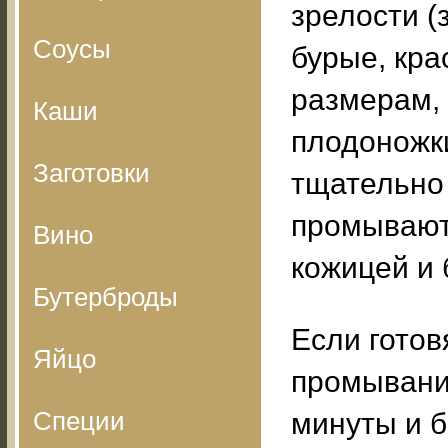
зрелости (
Соусы
бурые, кра
размерам,
Каши
плодоножк
Заготовки
тщательно
промывают
Вино
кожицей и 
Бутерброды
Если готов
Яйцо
промывани
Специи
минуты и 