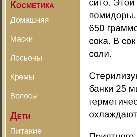
сито. Этой
Косметика
помидоры. 
Домашняя
650 грамм
Маски
сока. В со
соли.
Лосьоны
Стерилизу
Кремы
банки 25 м
Волосы
герметичес
охлаждают
Дети
Питание
Приятного 