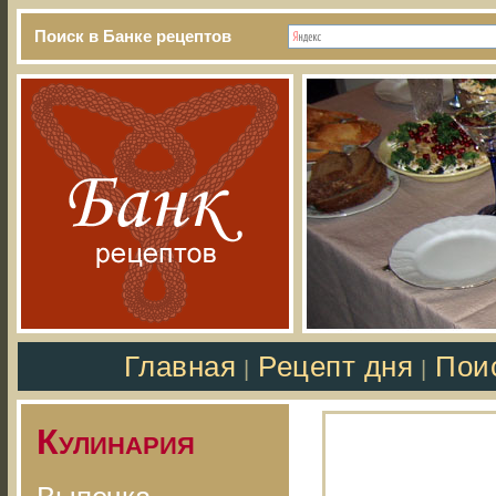
Поиск в Банке рецептов
Главная
Рецепт дня
Пои
|
|
Кулинария