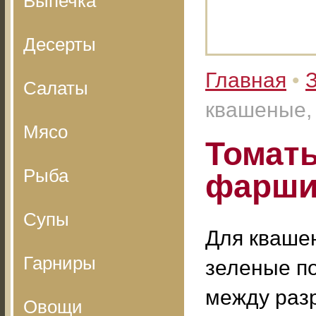
Выпечка
Десерты
Главная
•
З
Салаты
квашеные,
Мясо
Томат
Рыба
фарши
Супы
Для кваше
Гарниры
зеленые п
между раз
Овощи