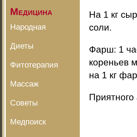
Медицина
На 1 кг сы
Народная
соли.
Диеты
Фарш: 1 ча
кореньев м
Фитотерапия
на 1 кг фа
Массаж
Приятного 
Советы
Медпоиск