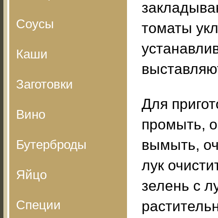
закладыва
Соусы
томаты укл
устанавлив
Каши
выставляют
Заготовки
Для приго
Вино
промыть, о
вымыть, оч
Бутерброды
лук очисти
Яйцо
зелень с л
Специи
растительн