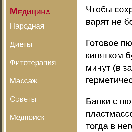
Чтобы сохр
Медицина
варят не б
Народная
Готовое п
Диеты
кипятком б
Фитотерапия
минут (в з
герметичес
Массаж
Советы
Банки с пю
пластмасс
Медпоиск
тогда в не