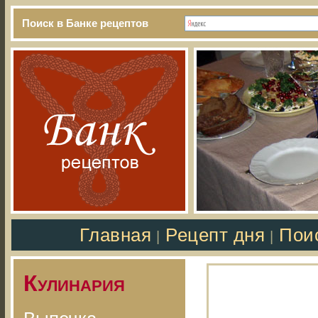
Поиск в Банке рецептов
Главная
Рецепт дня
Пои
|
|
Кулинария