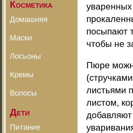
Косметика
уваренных 
прокаленн
Домашняя
посыпают 
Маски
чтобы не з
Лосьоны
Пюре можно
Кремы
(стручками
листьями п
Волосы
листом, ко
Дети
добавляют 
Питание
уваривани