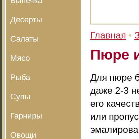
Выпечка
Десерты
Главная
•
З
Салаты
Пюре и
Мясо
Для пюре б
Рыба
даже 2-3 
Супы
его качест
Гарниры
или пропус
эмалирова
Овощи