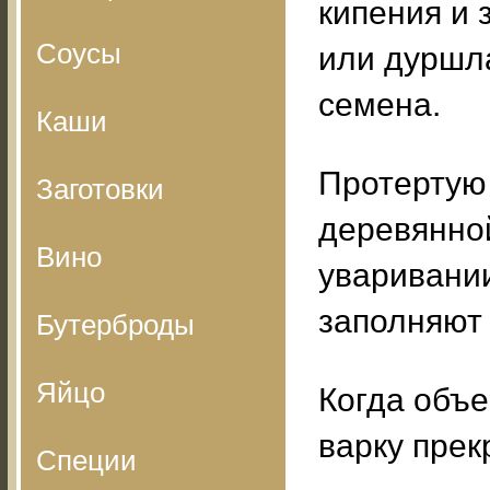
кипения и 
Соусы
или дуршла
семена.
Каши
Протертую
Заготовки
деревянной
Вино
уваривании
заполняют 
Бутерброды
Яйцо
Когда объе
варку прек
Специи