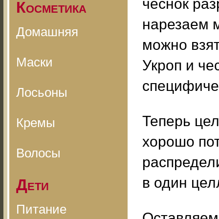
чеснок раз
Косметика
нарезаем м
Домашняя
можно взят
Маски
Укроп и че
специфичес
Лосьоны
Теперь це
Кремы
хорошо пот
Волосы
распредел
в один цел
Дети
Питание
Оставляем 