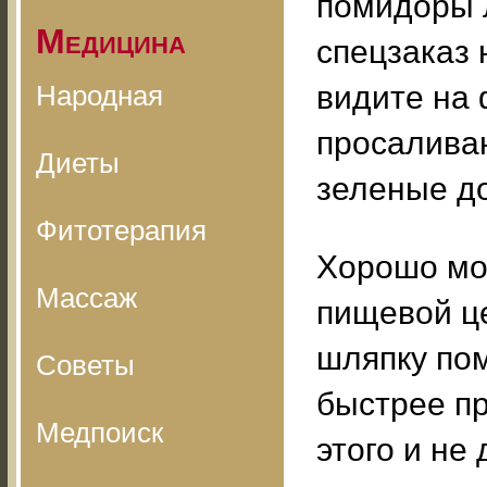
помидоры л
Медицина
спецзаказ 
Народная
видите на
просаливаю
Диеты
зеленые до
Фитотерапия
Хорошо мо
Массаж
пищевой ц
шляпку пом
Советы
быстрее пр
Медпоиск
этого и не