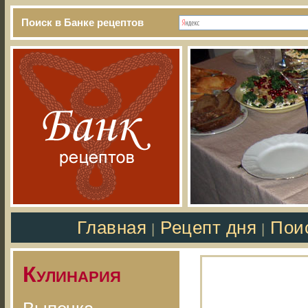
Поиск в Банке рецептов
Главная
Рецепт дня
Пои
|
|
Кулинария