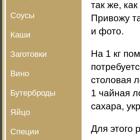
так же, как
Соусы
Привожу т
и фото.
Каши
На 1 кг по
Заготовки
потребуетс
Вино
столовая л
1 чайная л
Бутерброды
сахара, укр
Яйцо
Для этого 
Специи