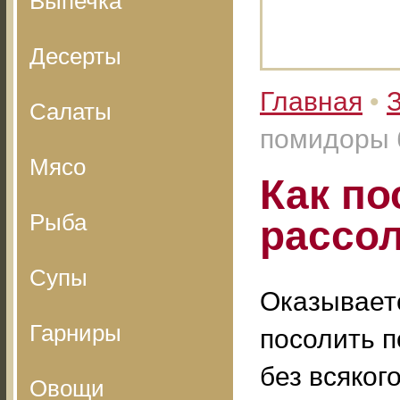
Выпечка
Десерты
Главная
•
З
Салаты
помидоры б
Мясо
Как по
Рыба
рассол
Супы
Оказывает
Гарниры
посолить 
без всяког
Овощи