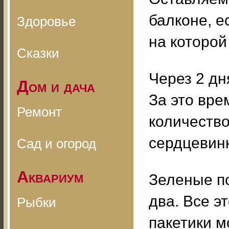
балконе, е
Здоровье
на которой
Сказки
Через 2 дн
Дом и дача
За это вр
Ремонт
количество
сердцевинк
Сад и огород
Аквариум
Зеленые п
два. Все э
Рыбки
пакетики м