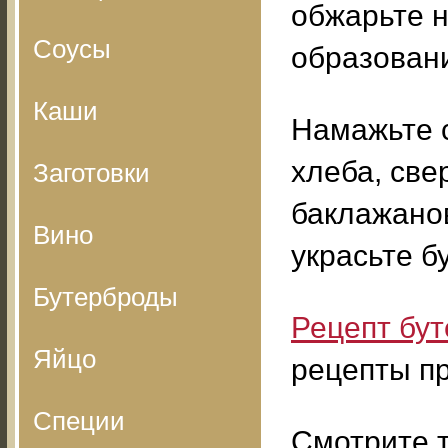
обжарьте 
Соусы
образовани
Каши
Намажьте 
хлеба, св
Заготовки
баклажано
Вино
украсьте б
Бутерброды
Рецепт бу
Яйцо
рецепты пр
Специи
Смотрите т