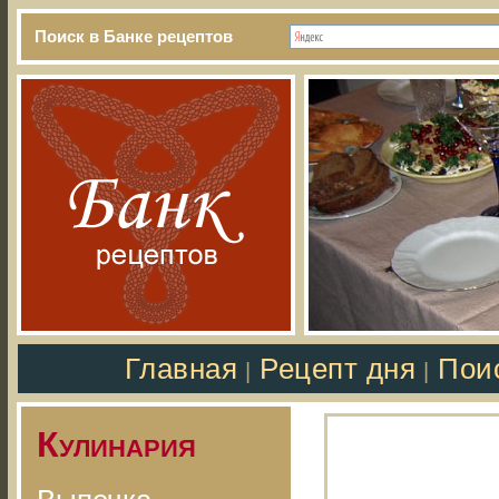
Поиск в Банке рецептов
Главная
Рецепт дня
Пои
|
|
Кулинария