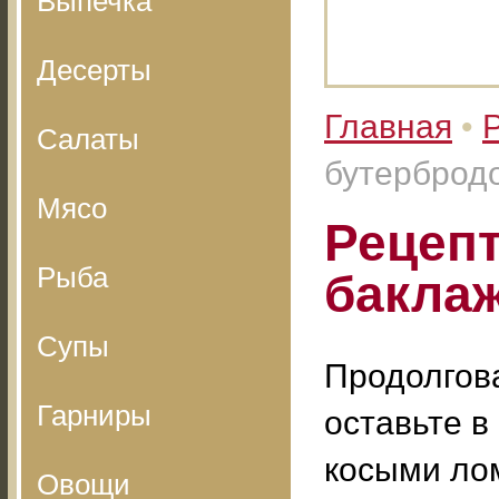
Выпечка
Десерты
Главная
•
Салаты
бутерброд
Мясо
Рецепт
Рыба
бакла
Супы
Продолгов
Гарниры
оставьте в
косыми лом
Овощи