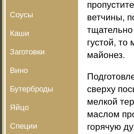
пропустите
Соусы
ветчины, п
тщательно
Каши
густой, то
Заготовки
майонез.
Вино
Подготовле
сверху пос
Бутерброды
мелкой тер
Яйцо
маслом про
Специи
горячую ду