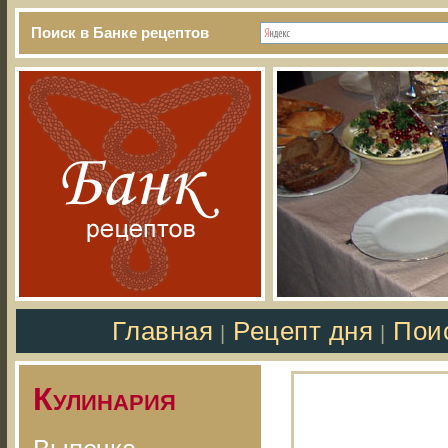
Поиск в Банке рецептов
Главная
Рецепт дня
Пои
|
|
Кулинария