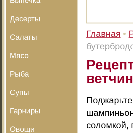
Выпечка
Десерты
Главная
•
Салаты
бутерброд
Мясо
Рецепт
Рыба
ветчи
Супы
Поджарьте 
Гарниры
шампиньон
соломкой, 
Овощи