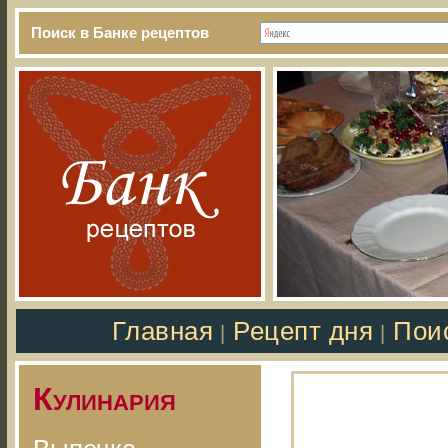
Поиск в Банке рецептов
Главная
Рецепт дня
Пои
|
|
Кулинария