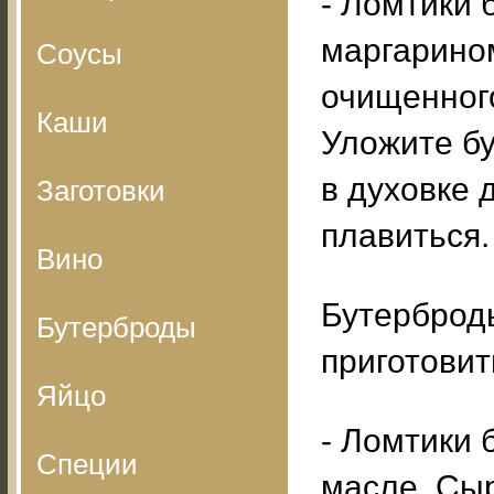
- Ломтики 
маргарином
Соусы
очищенного
Каши
Уложите бу
в духовке 
Заготовки
плавиться.
Вино
Бутерброд
Бутерброды
приготовит
Яйцо
- Ломтики 
Специи
масле. Сы