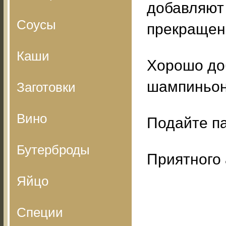
добавляют 
Соусы
прекращени
Каши
Хорошо доб
шампиньон
Заготовки
Вино
Подайте п
Бутерброды
Приятного 
Яйцо
Специи