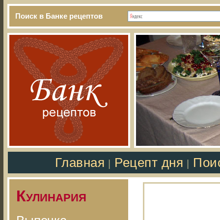
Поиск в Банке рецептов
Главная
Рецепт дня
Пои
|
|
Кулинария