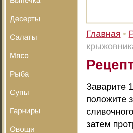
Выпечка
Десерты
Главная
•
Салаты
крыжовник
Мясо
Рецепт
Рыба
Заварите 1
Супы
положите з
Гарниры
сливочного
затем прот
Овощи