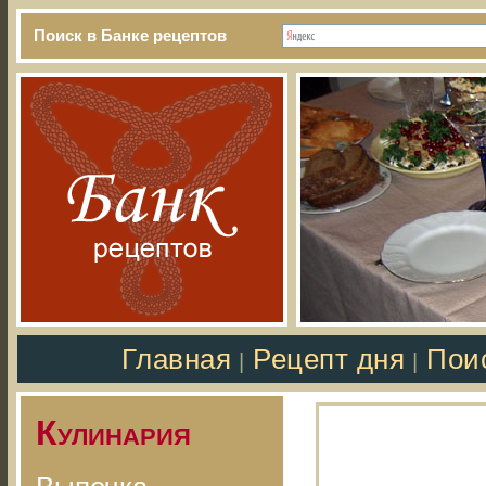
Поиск в Банке рецептов
Главная
Рецепт дня
Пои
|
|
Кулинария