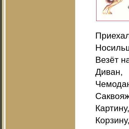
Приехал
Носильщ
Везёт н
Диван,
Чемода
Саквояж
Картину
Корзину