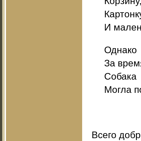
Корзину
Картонк
И мален
Однако
За врем
Собака
Могла п
Всего добр