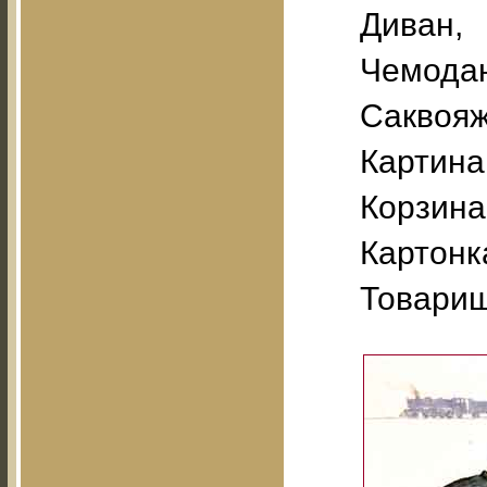
Диван,
Чемода
Саквояж
Картина
Корзина
Картонка
Товарищ