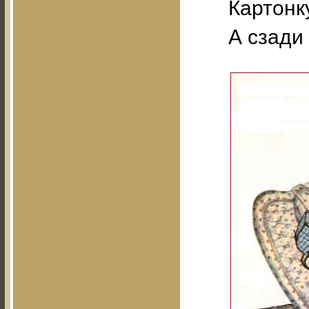
Картонку
А сзади 