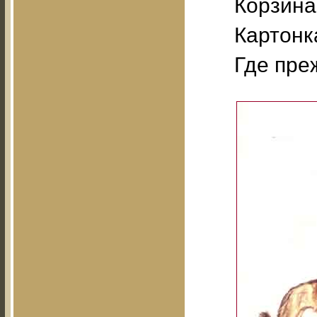
Корзина
Картонк
Где пре