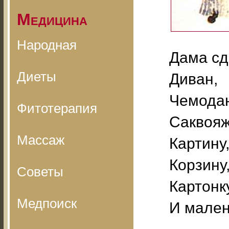
Медицина
Народная
Дама сд
Диеты
Диван,
Чемода
Фитотерапия
Саквояж
Массаж
Картину
Корзину
Советы
Картонк
Медпоиск
И мален