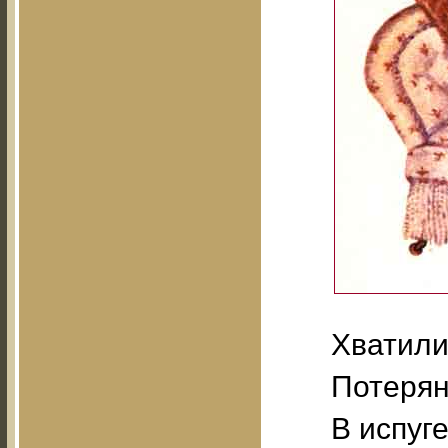
Хватили
Потерян
В испуг