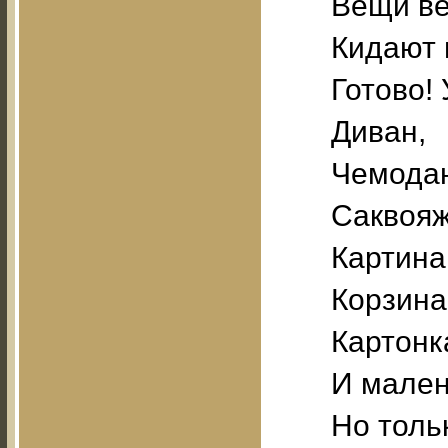
Вещи ве
Кидают 
Готово!
Диван,
Чемода
Саквояж
Картина
Корзина
Картонк
И мален
Но толь