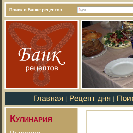
Поиск в Банке рецептов
Главная
Рецепт дня
Пои
|
|
Кулинария