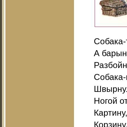
Собака-
А барын
Разбойн
Собака-
Швырнул
Ногой о
Картину
Корзину