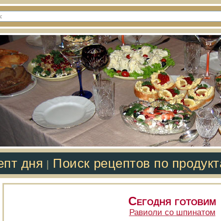
епт дня
Поиск рецептов по продук
|
Сегодня готовим
Равиоли со шпинатом