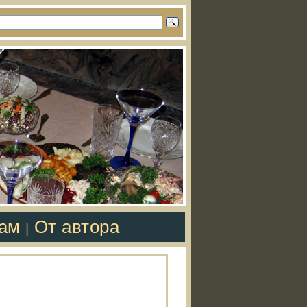
там
От автора
|